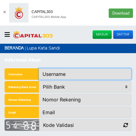
×
CAPITAL303
Download
CAPITAL303 Mobile App
MASUK
DAFTAR
Lupa Kata Sandi
BERANDA
Informasi Akun
Username
Rekening Bank Anda
Nomor Rekening
Email