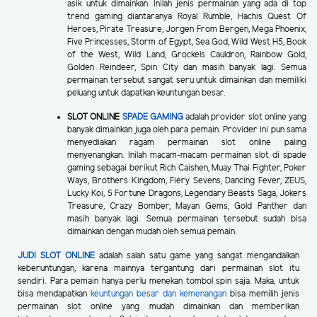
asik untuk dimainkan. Inilah jenis permainan yang ada di top
trend gaming diantaranya Royal Rumble, Hachis Quest Of
Heroes, Pirate Treasure, Jorgen From Bergen, Mega Phoenix,
Five Princesses, Storm of Egypt, Sea God, Wild West H5, Book
of the West, Wild Land, Grockels Cauldron, Rainbow Gold,
Golden Reindeer, Spin City dan masih banyak lagi. Semua
permainan tersebut sangat seru untuk dimainkan dan memiliki
peluang untuk dapatkan keuntungan besar.
SLOT ONLINE
SPADE GAMING
adalah provider slot online yang
banyak dimainkan juga oleh para pemain. Provider ini pun sama
menyediakan ragam permainan slot online paling
menyenangkan. Inilah macam-macam permainan slot di spade
gaming sebagai berikut Rich Caishen, Muay Thai Fighter, Poker
Ways, Brothers Kingdom, Fiery Sevens, Dancing Fever, ZEUS,
Lucky Koi, 5 Fortune Dragons, Legendary Beasts Saga, Jokers
Treasure, Crazy Bomber, Mayan Gems, Gold Panther dan
masih banyak lagi. Semua permainan tersebut sudah bisa
dimainkan dengan mudah oleh semua pemain.
JUDI SLOT ONLINE
adalah salah satu game yang sangat mengandalkan
keberuntungan, karena mainnya tergantung dari permainan slot itu
sendiri. Para pemain hanya perlu menekan tombol spin saja. Maka, untuk
bisa mendapatkan
keuntungan besar dan kemenangan
bisa memilih jenis
permainan slot online yang mudah dimainkan dan memberikan