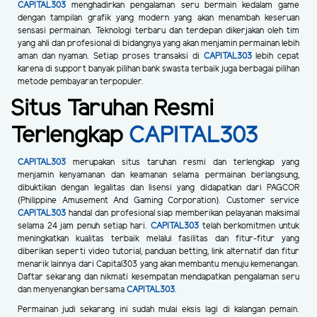
CAPITAL303
menghadirkan pengalaman seru bermain kedalam game
dengan tampilan grafik yang modern yang akan menambah keseruan
sensasi permainan. Teknologi terbaru dan terdepan dikerjakan oleh tim
yang ahli dan profesional di bidangnya yang akan menjamin permainan lebih
aman dan nyaman. Setiap proses transaksi di
CAPITAL303
lebih cepat
karena di support banyak pilihan bank swasta terbaik juga berbagai pilihan
metode pembayaran terpopuler.
Situs Taruhan Resmi
Terlengkap
CAPITAL303
CAPITAL303
merupakan situs taruhan resmi dan terlengkap yang
menjamin kenyamanan dan keamanan selama permainan berlangsung,
dibuktikan dengan legalitas dan lisensi yang didapatkan dari PAGCOR
(Philippine Amusement And Gaming Corporation). Customer service
CAPITAL303
handal dan profesional siap memberikan pelayanan maksimal
selama 24 jam penuh setiap hari.
CAPITAL303
telah berkomitmen untuk
meningkatkan kualitas terbaik melalui fasilitas dan fitur-fitur yang
diberikan seperti video tutorial, panduan betting, link alternatif dan fitur
menarik lainnya dari Capital303 yang akan membantu menuju kemenangan.
Daftar sekarang dan nikmati kesempatan mendapatkan pengalaman seru
dan menyenangkan bersama
CAPITAL303
.
Permainan judi sekarang ini sudah mulai eksis lagi di kalangan pemain.