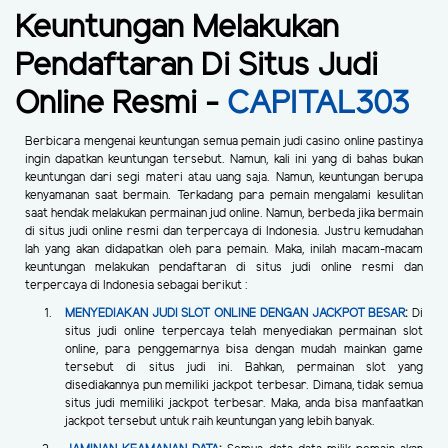
Keuntungan Melakukan
Pendaftaran Di Situs Judi
Online Resmi -
CAPITAL303
Berbicara mengenai keuntungan semua pemain judi casino online pastinya
ingin dapatkan keuntungan tersebut. Namun, kali ini yang di bahas bukan
keuntungan dari segi materi atau uang saja. Namun, keuntungan berupa
kenyamanan saat bermain. Terkadang para pemain mengalami kesulitan
saat hendak melakukan permainan jud online. Namun, berbeda jika bermain
di situs judi online resmi dan terpercaya di Indonesia. Justru kemudahan
lah yang akan didapatkan oleh para pemain. Maka, inilah macam-macam
keuntungan melakukan pendaftaran di situs judi online resmi dan
terpercaya di Indonesia sebagai berikut :
MENYEDIAKAN JUDI SLOT ONLINE DENGAN JACKPOT BESAR
:
Di
situs judi online terpercaya telah menyediakan permainan slot
online, para penggemarnya bisa dengan mudah mainkan game
tersebut di situs judi ini. Bahkan, permainan slot yang
disediakannya pun memiliki jackpot terbesar. Dimana, tidak semua
situs judi memiliki jackpot terbesar. Maka, anda bisa manfaatkan
jackpot tersebut untuk raih keuntungan yang lebih banyak.