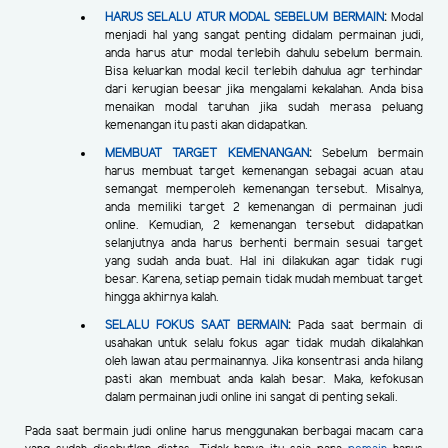
HARUS SELALU ATUR MODAL SEBELUM BERMAIN
:
Modal
menjadi hal yang sangat penting didalam permainan judi,
anda harus atur modal terlebih dahulu sebelum bermain.
Bisa keluarkan modal kecil terlebih dahulua agr terhindar
dari kerugian beesar jika mengalami kekalahan. Anda bisa
menaikan modal taruhan jika sudah merasa peluang
kemenangan itu pasti akan didapatkan.
MEMBUAT TARGET KEMENANGAN
:
Sebelum bermain
harus membuat target kemenangan sebagai acuan atau
semangat memperoleh kemenangan tersebut. Misalnya,
anda memiliki target 2 kemenangan di permainan judi
online. Kemudian, 2 kemenangan tersebut didapatkan
selanjutnya anda harus berhenti bermain sesuai target
yang sudah anda buat. Hal ini dilakukan agar tidak rugi
besar. Karena, setiap pemain tidak mudah membuat target
hingga akhirnya kalah.
SELALU FOKUS SAAT BERMAIN
:
Pada saat bermain di
usahakan untuk selalu fokus agar tidak mudah dikalahkan
oleh lawan atau permainannya. Jika konsentrasi anda hilang
pasti akan membuat anda kalah besar. Maka, kefokusan
dalam permainan judi online ini sangat di penting sekali.
Pada saat bermain judi online harus menggunakan berbagai macam cara