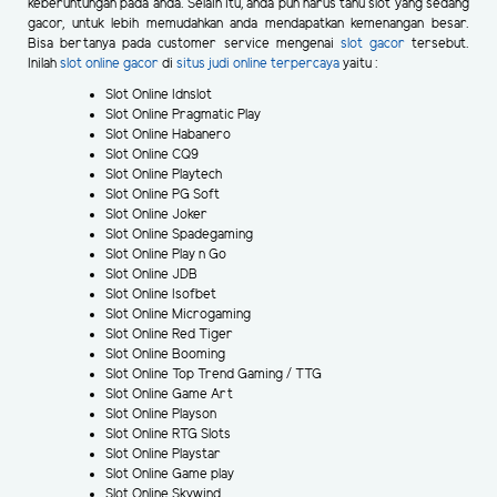
keberuntungan pada anda. Selain itu, anda pun harus tahu slot yang sedang
gacor, untuk lebih memudahkan anda mendapatkan kemenangan besar.
Bisa bertanya pada customer service mengenai
slot gacor
tersebut.
Inilah
slot online gacor
di
situs judi online terpercaya
yaitu :
Slot Online Idnslot
Slot Online Pragmatic Play
Slot Online Habanero
Slot Online CQ9
Slot Online Playtech
Slot Online PG Soft
Slot Online Joker
Slot Online Spadegaming
Slot Online Play n Go
Slot Online JDB
Slot Online Isofbet
Slot Online Microgaming
Slot Online Red Tiger
Slot Online Booming
Slot Online Top Trend Gaming / TTG
Slot Online Game Art
Slot Online Playson
Slot Online RTG Slots
Slot Online Playstar
Slot Online Game play
Slot Online Skywind