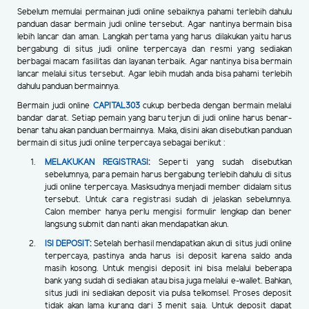
Sebelum memulai permainan judi online sebaiknya pahami terlebih dahulu
panduan dasar bermain judi online tersebut. Agar nantinya bermain bisa
lebih lancar dan aman. Langkah pertama yang harus dilakukan yaitu harus
bergabung di situs judi online terpercaya dan resmi yang sediakan
berbagai macam fasilitas dan layanan terbaik. Agar nantinya bisa bermain
lancar melalui situs tersebut. Agar lebih mudah anda bisa pahami terlebih
dahulu panduan bermainnya.
Bermain judi online
CAPITAL303
cukup berbeda dengan bermain melalui
bandar darat. Setiap pemain yang baru terjun di judi online harus benar-
benar tahu akan panduan bermainnya. Maka, disini akan disebutkan panduan
bermain di situs judi online terpercaya sebagai berikut :
MELAKUKAN REGISTRASI
:
Seperti yang sudah disebutkan
sebelumnya, para pemain harus bergabung terlebih dahulu di situs
judi online terpercaya. Masksudnya menjadi member didalam situs
tersebut. Untuk cara registrasi sudah di jelaskan sebelumnya.
Calon member hanya perlu mengisi formulir lengkap dan bener
langsung submit dan nanti akan mendapatkan akun.
ISI DEPOSIT
:
Setelah berhasil mendapatkan akun di situs judi online
terpercaya, pastinya anda harus isi deposit karena saldo anda
masih kosong. Untuk mengisi deposit ini bisa melalui beberapa
bank yang sudah di sediakan atau bisa juga melalui e-wallet. Bahkan,
situs judi ini sediakan deposit via pulsa telkomsel. Proses deposit
tidak akan lama kurang dari 3 menit saja. Untuk deposit dapat