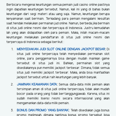
Berbicara mengenai keuntungan semua pemain judi casino online pastinya
ingin dapatkan keuntungan tersebut. Namun, kali ini yang di bahas bukan
keuntungan dari segi materi atau uang saja. Namun, keuntungan berupa
kenyamanan saat bermain. Terkadang para pemain mengalami kesulitan
saat hendak melakukan permainan jud online. Namun, berbeda jika bermain
di situs judi online resmi dan terpercaya di Indonesia. Justru kemudahan
lah yang akan didapatkan oleh para pemain. Maka, inilah macam-macam
keuntungan melakukan pendaftaran di situs judi online resmi dan
terpercaya di Indonesia sebagai berikut :
MENYEDIAKAN JUDI SLOT ONLINE DENGAN JACKPOT BESAR
:
Di
situs judi online terpercaya telah menyediakan permainan slot
online, para penggemarnya bisa dengan mudah mainkan game
tersebut di situs judi ini. Bahkan, permainan slot yang
disediakannya pun memiliki jackpot terbesar. Dimana, tidak semua
situs judi memiliki jackpot terbesar. Maka, anda bisa manfaatkan
jackpot tersebut untuk raih keuntungan yang lebih banyak.
JAMINAN KEAMANAN DATA
:
Semua data-data milik pemain akan
tersimpan aman di situs judi online terpercaya, tidak akan mudah
bocor pada orang yang tidak bertanggungjawab. Karena, situs ini
sudah memiliki lisensi resmi secara internasional yang akan
mengamankan data-data milik pemain.
BONUS DAN PROMO YANG BANYAK
:
Telah disediakan juga bonus
promo melimpah, dimana nantinya bonus promo tersebut bisa