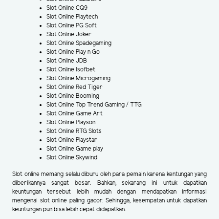
Slot Online CQ9
Slot Online Playtech
Slot Online PG Soft
Slot Online Joker
Slot Online Spadegaming
Slot Online Play n Go
Slot Online JDB
Slot Online Isofbet
Slot Online Microgaming
Slot Online Red Tiger
Slot Online Booming
Slot Online Top Trend Gaming / TTG
Slot Online Game Art
Slot Online Playson
Slot Online RTG Slots
Slot Online Playstar
Slot Online Game play
Slot Online Skywind
Slot online memang selalu diburu oleh para pemain karena kentungan yang
diberikannya sangat besar. Bahkan, sekarang ini untuk dapatkan
keuntungan tersebut lebih mudah dengan mendapatkan informasi
mengenai slot online paling gacor. Sehingga, kesempatan untuk dapatkan
keuntungan pun bisa lebih cepat didapatkan.