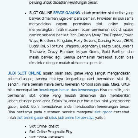
peluang untuk dapatkan keuntungan besar.
SLOT ONLINE
SPADE GAMING
adalah provider slot online yang
banyak dimainkan juga oleh para pemain. Provider ini pun sama
menyediakan ragam permainan slot online paling
menyenangkan. Inilah macam-macam permainan slot di spade
gaming sebagai berikut Rich Caishen, Muay Thai Fighter, Poker
Ways, Brothers Kingdom, Fiery Sevens, Dancing Fever, ZEUS,
Lucky Koi, 5 Fortune Dragons, Legendary Beasts Saga, Jokers
Treasure, Crazy Bomber, Mayan Gems, Gold Panther dan
masih banyak lagi. Semua permainan tersebut sudah bisa
dimainkan dengan mudah oleh semua pemain.
JUDI SLOT ONLINE
adalah salah satu game yang sangat mengandalkan
keberuntungan, karena mainnya tergantung dari permainan slot itu
sendiri. Para pemain hanya perlu menekan tombol spin saja. Maka, untuk
bisa mendapatkan
keuntungan besar dan kemenangan
bisa memilih jenis
permainan slot online yang mudah dimainkan dan memberikan
keberuntungan pada anda. Selain itu, anda pun harus tahu slot yang sedang
gacor, untuk lebih memudahkan anda mendapatkan kemenangan besar.
Bisa bertanya pada customer service mengenai
slot gacor
tersebut.
Inilah
slot online gacor
di
situs judi online terpercaya
yaitu :
Slot Online Idnslot
Slot Online Pragmatic Play
Slot Online Habanero