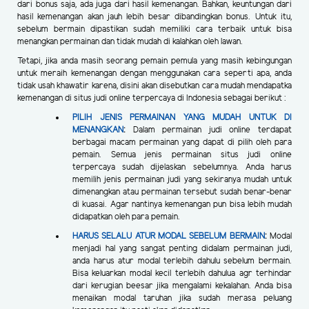
dari bonus saja, ada juga dari hasil kemenangan. Bahkan, keuntungan dari
hasil kemenangan akan jauh lebih besar dibandingkan bonus. Untuk itu,
sebelum bermain dipastikan sudah memiliki cara terbaik untuk bisa
menangkan permainan dan tidak mudah di kalahkan oleh lawan.
Tetapi, jika anda masih seorang pemain pemula yang masih kebingungan
untuk meraih kemenangan dengan menggunakan cara seperti apa, anda
tidak usah khawatir karena, disini akan disebutkan cara mudah mendapatka
kemenangan di situs judi online terpercaya di Indonesia sebagai berikut :
PILIH JENIS PERMAINAN YANG MUDAH UNTUK DI
MENANGKAN
:
Dalam permainan judi online terdapat
berbagai macam permainan yang dapat di pilih oleh para
pemain. Semua jenis permainan situs judi online
terpercaya sudah dijelaskan sebelumnya. Anda harus
memilih jenis permainan judi yang sekiranya mudah untuk
dimenangkan atau permainan tersebut sudah benar-benar
di kuasai. Agar nantinya kemenangan pun bisa lebih mudah
didapatkan oleh para pemain.
HARUS SELALU ATUR MODAL SEBELUM BERMAIN
:
Modal
menjadi hal yang sangat penting didalam permainan judi,
anda harus atur modal terlebih dahulu sebelum bermain.
Bisa keluarkan modal kecil terlebih dahulua agr terhindar
dari kerugian beesar jika mengalami kekalahan. Anda bisa
menaikan modal taruhan jika sudah merasa peluang