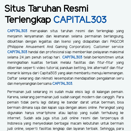
Situs Taruhan Resmi
Terlengkap
CAPITAL303
CAPITAL303
merupakan situs taruhan resmi dan terlengkap yang
menjamin kenyamanan dan keamanan selama permainan berlangsung,
dibuktikan dengan legalitas dan lisensi yang didapatkan dari PAGCOR
(Philippine Amusement And Gaming Corporation). Customer service
CAPITAL303
handal dan profesional siap memberikan pelayanan maksimal
selama 24 jam penuh setiap hari.
CAPITAL303
telah berkomitmen untuk
meningkatkan kualitas terbaik melalui fasilitas dan fitur-fitur yang
diberikan seperti video tutorial, panduan betting, link alternatif dan fitur
menarik lainnya dari Capital303 yang akan membantu menuju kemenangan.
Daftar sekarang dan nikmati kesempatan mendapatkan pengalaman seru
dan menyenangkan bersama
CAPITAL303
.
Permainan judi sekarang ini sudah mulai eksis lagi di kalangan pemain.
Karena, sekarang permainan judi sudah sangat modern dan canggih. Para
pemain tidak perlu lagi datang ke bandar darat untuk bermain, bisa
bermain dimana saja dan kapan saja dengan akses online. Perangkat yang
digunakan hanya smartphone atau laptop yang sudah terhubung ke
internet. Sudah ada juga situs judi online resmi dan terpercaya di
Indonesia yang menyediakan berbagai macam kebutuhan untuk bermain
judi online, seperti fasilitas lengkap dan layanan terbaik. Sehingga, para