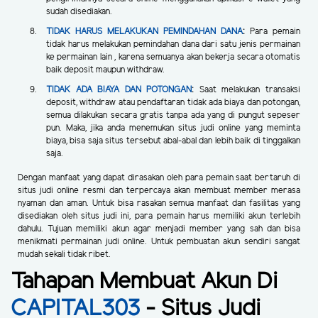
sudah disediakan.
TIDAK HARUS MELAKUKAN PEMINDAHAN DANA
:
Para pemain
tidak harus melakukan pemindahan dana dari satu jenis permainan
ke permainan lain , karena semuanya akan bekerja secara otomatis
baik deposit maupun withdraw.
TIDAK ADA BIAYA DAN POTONGAN
:
Saat melakukan transaksi
deposit, withdraw atau pendaftaran tidak ada biaya dan potongan,
semua dilakukan secara gratis tanpa ada yang di pungut sepeser
pun. Maka, jika anda menemukan situs judi online yang meminta
biaya, bisa saja situs tersebut abal-abal dan lebih baik di tinggalkan
saja.
Dengan manfaat yang dapat dirasakan oleh para pemain saat bertaruh di
situs judi online resmi dan terpercaya akan membuat member merasa
nyaman dan aman. Untuk bisa rasakan semua manfaat dan fasilitas yang
disediakan oleh situs judi ini, para pemain harus memiliki akun terlebih
dahulu. Tujuan memiliki akun agar menjadi member yang sah dan bisa
menikmati permainan judi online. Untuk pembuatan akun sendiri sangat
mudah sekali tidak ribet.
Tahapan Membuat Akun Di
CAPITAL303
- Situs Judi