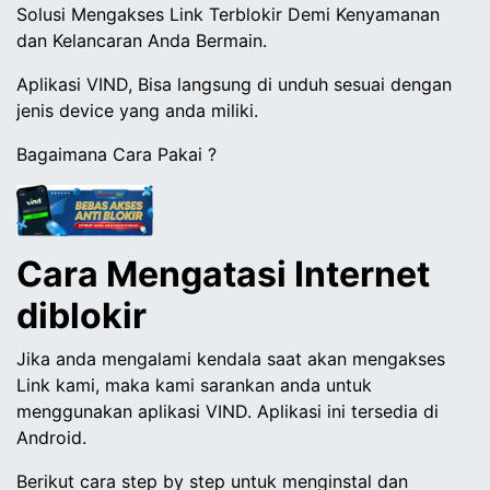
Solusi Mengakses Link Terblokir Demi Kenyamanan
dan Kelancaran Anda Bermain.
Aplikasi VIND, Bisa langsung di unduh sesuai dengan
jenis device yang anda miliki.
Bagaimana Cara Pakai ?
Cara Mengatasi Internet
diblokir
Jika anda mengalami kendala saat akan mengakses
Link kami, maka kami sarankan anda untuk
menggunakan aplikasi
VIND
. Aplikasi ini tersedia di
Android.
Berikut cara step by step untuk menginstal dan