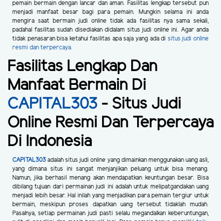
pemain bermain dengan lancar dan aman. Fasilitas lengkap tersebut pun
menjadi manfaat besar bagi para pemain. Mungkin selama ini anda
mengira saat bermain judi online tidak ada fasilitas nya sama sekali,
padahal fasilitas sudah disediakan didalam situs judi online ini. Agar anda
tidak penasaran bisa ketahui fasilitas apa saja yang ada di
situs judi online
resmi dan terpercaya.
Fasilitas Lengkap Dan
Manfaat Bermain Di
CAPITAL303
- Situs Judi
Online Resmi Dan Terpercaya
Di Indonesia
CAPITAL303
adalah situs judi online yang dimainkan menggunakan uang asli,
yang dimana situs ini sangat menjanjikan peluang untuk bisa menang.
Namun, jika berhasil menang akan mendapatkan keuntungan besar. Bisa
dibilang tujuan dari permainan judi ini adalah untuk melipatgandakan uang
menjadi lebih besar. Hal inilah yang menjadikan para pemain tergiur untuk
bermain, meskipun proses dapatkan uang tersebut tidaklah mudah.
Pasalnya, setiap permainan judi pasti selalu megandalkan keberuntungan,