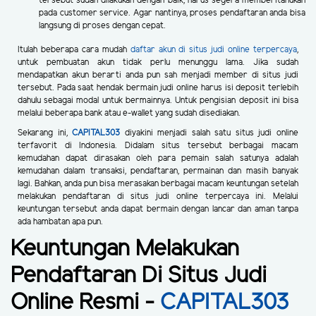
tersebut sudah dilakukan dengan baik, harus segera memberitahukan
pada customer service. Agar nantinya, proses pendaftaran anda bisa
langsung di proses dengan cepat.
Itulah beberapa cara mudah
daftar akun di situs judi online terpercaya
,
untuk pembuatan akun tidak perlu menunggu lama. Jika sudah
mendapatkan akun berarti anda pun sah menjadi member di situs judi
tersebut. Pada saat hendak bermain judi online harus isi deposit terlebih
dahulu sebagai modal untuk bermainnya. Untuk pengisian deposit ini bisa
melalui beberapa bank atau e-wallet yang sudah disediakan.
Sekarang ini,
CAPITAL303
diyakini menjadi salah satu situs judi online
terfavorit di Indonesia. Didalam situs tersebut berbagai macam
kemudahan dapat dirasakan oleh para pemain salah satunya adalah
kemudahan dalam transaksi, pendaftaran, permainan dan masih banyak
lagi. Bahkan, anda pun bisa merasakan berbagai macam keuntungan setelah
melakukan pendaftaran di situs judi online terpercaya ini. Melalui
keuntungan tersebut anda dapat bermain dengan lancar dan aman tanpa
ada hambatan apa pun.
Keuntungan Melakukan
Pendaftaran Di Situs Judi
Online Resmi -
CAPITAL303