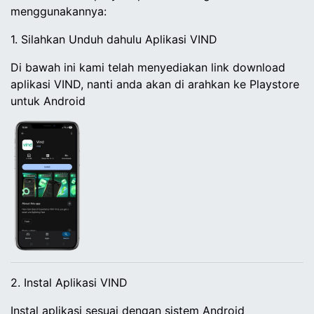
menggunakannya:
1. Silahkan Unduh dahulu Aplikasi VIND
Di bawah ini kami telah menyediakan link download
aplikasi VIND, nanti anda akan di arahkan ke Playstore
untuk Android
2. Instal Aplikasi VIND
Instal aplikasi sesuai dengan sistem Android