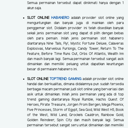
Semua permainan tersebut dapat dinikmati hanya dengan 1
akun saja.
SLOT ONLINE
HABANERO
adalah provider slot online yang
menguntungkan dan banyak juga di mainkan oleh para
penggemar slot. Didalam provider ini telah disedikan banyak
sekali jenis permainan slot yang dapat di pilih dengan bebas
oleh para pemain. Inilah jenis permainan slot habanero
diantaranya Nine Tails, Fly!, Mystic Fortune Deluxe, Calaveras
Explosivas, Marvelous Furlongs, Candy Tower, Return To The
Feature, Before Time Runs Out, Orbs Of Atlantis, Wealth Inn
dan masih banyak lagi. Semua permainan tersebut sangat asik
dimainkan dan memiliki peluang untuk dapatkan keuntungan
besar di permaiann habanero ini.
SLOT ONLINE
TOPTREND GAMING
adalah provider slot online
handal dan berkualitas, dimana didalamnya pun sudah tersedia
berbagai macam permainan judi slot online yang bervariasi dan
asik untuk dimainkan. Inilah jenis permainan yang ada di top
trend gaming diantaranya Royal Rumble, Hachis Quest Of
Heroes, Pirate Treasure, Jorgen From Bergen, Mega Phoenix,
Five Princesses, Storm of Egypt, Sea God, Wild West H5, Book
of the West, Wild Land, Grockels Cauldron, Rainbow Gold,
Golden Reindeer, Spin City dan masih banyak lagi. Semua
permainan tersebut sangat seru untuk dimainkan dan memiliki