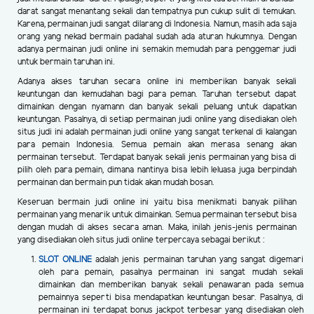
darat sangat menantang sekali dan tempatnya pun cukup sulit di temukan.
Karena, permainan judi sangat dilarang di Indonesia. Namun, masih ada saja
orang yang nekad bermain padahal sudah ada aturan hukumnya. Dengan
adanya permainan judi online ini semakin memudah para penggemar judi
untuk bermain taruhan ini.
Adanya akses taruhan secara online ini memberikan banyak sekali
keuntungan dan kemudahan bagi para peman. Taruhan tersebut dapat
dimainkan dengan nyamann dan banyak sekali peluang untuk dapatkan
keuntungan. Pasalnya, di setiap permainan judi online yang disediakan oleh
situs judi ini adalah permainan judi online yang sangat terkenal di kalangan
para pemain Indonesia. Semua pemain akan merasa senang akan
permainan tersebut. Terdapat banyak sekali jenis permainan yang bisa di
pilih oleh para pemain, dimana nantinya bisa lebih leluasa juga berpindah
permainan dan bermain pun tidak akan mudah bosan.
Keseruan bermain judi online ini yaitu bisa menikmati banyak pilihan
permainan yang menarik untuk dimainkan. Semua permainan tersebut bisa
dengan mudah di akses secara aman. Maka, inilah jenis-jenis permainan
yang disediakan oleh situs judi online terpercaya sebagai berikut :
SLOT ONLINE
adalah jenis permainan taruhan yang sangat digemari
oleh para pemain, pasalnya permainan ini sangat mudah sekali
dimainkan dan memberikan banyak sekali penawaran pada semua
pemainnya seperti bisa mendapatkan keuntungan besar. Pasalnya, di
permainan ini terdapat bonus jackpot terbesar yang disediakan oleh