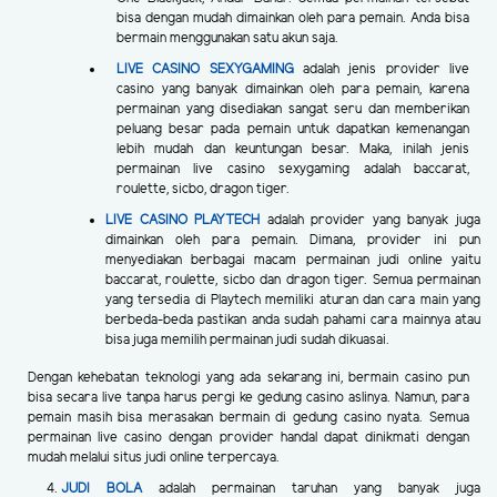
bisa dengan mudah dimainkan oleh para pemain. Anda bisa
bermain menggunakan satu akun saja.
LIVE CASINO SEXYGAMING
adalah jenis provider live
casino yang banyak dimainkan oleh para pemain, karena
permainan yang disediakan sangat seru dan memberikan
peluang besar pada pemain untuk dapatkan kemenangan
lebih mudah dan keuntungan besar. Maka, inilah jenis
permainan live casino sexygaming adalah baccarat,
roulette, sicbo, dragon tiger.
LIVE CASINO PLAYTECH
adalah provider yang banyak juga
dimainkan oleh para pemain. Dimana, provider ini pun
menyediakan berbagai macam permainan judi online yaitu
baccarat, roulette, sicbo dan dragon tiger. Semua permainan
yang tersedia di Playtech memiliki aturan dan cara main yang
berbeda-beda pastikan anda sudah pahami cara mainnya atau
bisa juga memilih permainan judi sudah dikuasai.
Dengan kehebatan teknologi yang ada sekarang ini, bermain casino pun
bisa secara live tanpa harus pergi ke gedung casino aslinya. Namun, para
pemain masih bisa merasakan bermain di gedung casino nyata. Semua
permainan live casino dengan provider handal dapat dinikmati dengan
mudah melalui situs judi online terpercaya.
JUDI BOLA
adalah permainan taruhan yang banyak juga