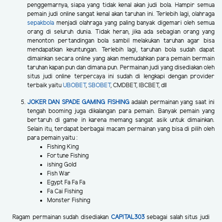
penggemarnya, siapa yang tidak kenal akan judi bola. Hampir semua
pemain judi online sangat kenal akan taruhan ini. Terlebih lagi, olahraga
sepakbola
menjadi olahraga yang paling banyak digemari oleh semua
orang di seluruh dunia. Tidak heran, jika ada sebagian orang yang
menonton pertandingan bola sambil melakukan taruhan agar bisa
mendapatkan keuntungan. Terlebih lagi, taruhan bola sudah dapat
dimainkan secara online yang akan memudahkan para pemain bermain
taruhan kapan pun dan dimana pun. Permainan judi yang disediakan oleh
situs judi online terpercaya ini sudah di lengkapi dengan provider
terbaik yaitu
UBOBET
,
SBOBET
, CMDBET, IBCBET, dll
JOKER DAN SPADE GAMING FISHING
adalah permainan yang saat ini
tengah booming juga dikalangan para pemain. Banyak pemain yang
bertaruh di game in karena memang sangat asik untuk dimainkan.
Selain itu, terdapat berbagai macam permainan yang bisa di pilih oleh
para pemain yaitu :
Fishing King
Fortune Fishing
ishing Gold
Fish War
Egypt Fa Fa Fa
Fa Cai Fishing
Monster Fishing
Ragam permainan sudah disediakan
CAPITAL303
sebagai salah situs judi