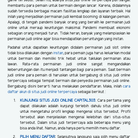
game tersebut. Selain itu, adanya situs judi online terpercaya pun sangat
membantu para pemain untuk bermain dengan lancar. Karena, didalamnya
sudah tersedia berbagai macam fasilitas lengkap dan layanan terbaik. Hal
inilah yang menjadikan permainan judi kembali booming di kalangan pemain.
Apalagi, di tengah pandemi banyak orang yang beralih ke permainan judi
online untuk meraup keuntungan maksimal. Pandemi membuat ekonomi
sebagian orang menjadi turun. Tidak heran, banyak yang melampiaskan ke
permainan judi online agar bisa mendapatkan peruntungan yang instan.
Padahal untuk dapatkan keuntungan didalam permainan judi slot online
tidak bisa dilakukan dengan
instan
, para pemain juga harus keluarkan modal
untuk bermain dan memiliki trik hebat untuk taklukan permainan atau
lawan. Rata-rata permainan judi online sangat mengandalkan
keberuntungan dan itu menjadi tantangan bagi para pemain. Saat bermain
judi online para pemain di haruskan untuk bergabung di situs judi online
terpercaya sebagai tempat bermain dan penyedia permainan judi online.
Bergabung disini berarti harus melakukan pendaftaran. Maka, inilah
cara
daftar akun di situs judi online terpercaya
sebagai berikut :
KUNJUNGI SITUS JUDI ONLINE
CAPITAL303:
Cara pertama yang
dapat dilakukan adalah kunjungi terlebih dahulu situs judi online
untuk mengetahui profil lengkap mengenai situs tersebut. Profil
tersebut akan menjelaskan mengenai kelebihan dari situs-situs
tersebut. Dalam situs judi terpercaya ada beberapa menu yang
bisa anda lihat. Namun, anda hanya perlu memilih menu daftar.
PILIH MENU DAFTAR
:
Selanjutnya langsung saja pilih menu daftar