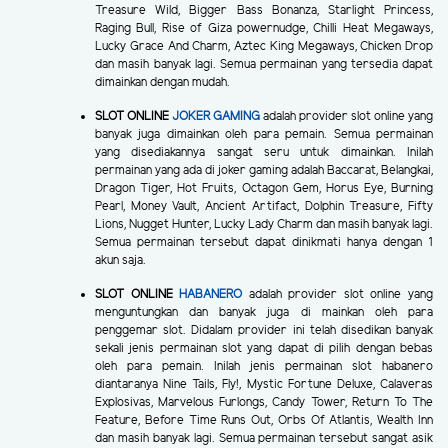
Treasure Wild, Bigger Bass Bonanza, Starlight Princess,
Raging Bull, Rise of Giza powernudge, Chilli Heat Megaways,
Lucky Grace And Charm, Aztec King Megaways, Chicken Drop
dan masih banyak lagi. Semua permainan yang tersedia dapat
dimainkan dengan mudah.
SLOT ONLINE
JOKER GAMING
adalah provider slot online yang
banyak juga dimainkan oleh para pemain. Semua permainan
yang disediakannya sangat seru untuk dimainkan. Inilah
permainan yang ada di joker gaming adalah Baccarat, Belangkai,
Dragon Tiger, Hot Fruits, Octagon Gem, Horus Eye, Burning
Pearl, Money Vault, Ancient Artifact, Dolphin Treasure, Fifty
Lions, Nugget Hunter, Lucky Lady Charm dan masih banyak lagi.
Semua permainan tersebut dapat dinikmati hanya dengan 1
akun saja.
SLOT ONLINE
HABANERO
adalah provider slot online yang
menguntungkan dan banyak juga di mainkan oleh para
penggemar slot. Didalam provider ini telah disedikan banyak
sekali jenis permainan slot yang dapat di pilih dengan bebas
oleh para pemain. Inilah jenis permainan slot habanero
diantaranya Nine Tails, Fly!, Mystic Fortune Deluxe, Calaveras
Explosivas, Marvelous Furlongs, Candy Tower, Return To The
Feature, Before Time Runs Out, Orbs Of Atlantis, Wealth Inn
dan masih banyak lagi. Semua permainan tersebut sangat asik