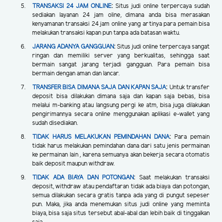
TRANSAKSI 24 JAM ONLINE
:
Situs judi online terpercaya sudah
sediakan layanan 24 jam oline, dimana anda bisa merasakan
kenyamanan transaksi 24 jam online yang artinya para pemain bisa
melakukan transaksi kapan pun tanpa ada batasan waktu.
JARANG ADANYA GANGGUAN
:
Situs judi online terpercaya sangat
ringan dan memiliki server yang berkualitas, sehingga saat
bermain sangat jarang terjadi gangguan. Para pemain bisa
bermain dengan aman dan lancar.
TRANSFER BISA DIMANA SAJA DAN KAPAN SAJA
:
Untuk transfer
deposit bisa dilakukan dimana saja dan kapan saja bebas, bisa
melalui m-banking atau langsung pergi ke atm, bisa juga dilakukan
pengirimannya secara online menggunakan aplikasi e-wallet yang
sudah disediakan.
TIDAK HARUS MELAKUKAN PEMINDAHAN DANA
:
Para pemain
tidak harus melakukan pemindahan dana dari satu jenis permainan
ke permainan lain , karena semuanya akan bekerja secara otomatis
baik deposit maupun withdraw.
TIDAK ADA BIAYA DAN POTONGAN
:
Saat melakukan transaksi
deposit, withdraw atau pendaftaran tidak ada biaya dan potongan,
semua dilakukan secara gratis tanpa ada yang di pungut sepeser
pun. Maka, jika anda menemukan situs judi online yang meminta
biaya, bisa saja situs tersebut abal-abal dan lebih baik di tinggalkan