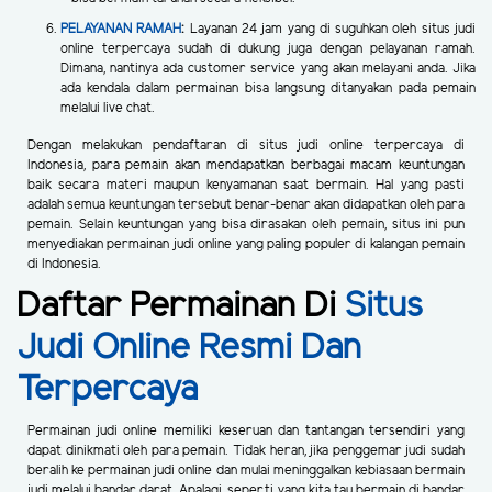
PELAYANAN RAMAH
:
Layanan 24 jam yang di suguhkan oleh situs judi
online terpercaya sudah di dukung juga dengan pelayanan ramah.
Dimana, nantinya ada customer service yang akan melayani anda. Jika
ada kendala dalam permainan bisa langsung ditanyakan pada pemain
melalui live chat.
Dengan melakukan pendaftaran di situs judi online terpercaya di
Indonesia, para pemain akan mendapatkan berbagai macam keuntungan
baik secara materi maupun kenyamanan saat bermain. Hal yang pasti
adalah semua keuntungan tersebut benar-benar akan didapatkan oleh para
pemain. Selain keuntungan yang bisa dirasakan oleh pemain, situs ini pun
menyediakan permainan judi online yang paling populer di kalangan pemain
di Indonesia.
Daftar Permainan Di
Situs
Judi Online Resmi Dan
Terpercaya
Permainan judi online memiliki keseruan dan tantangan tersendiri yang
dapat dinikmati oleh para pemain. Tidak heran, jika penggemar judi sudah
beralih ke permainan judi online dan mulai meninggalkan kebiasaan bermain
judi melalui bandar darat. Apalagi, seperti yang kita tau bermain di bandar