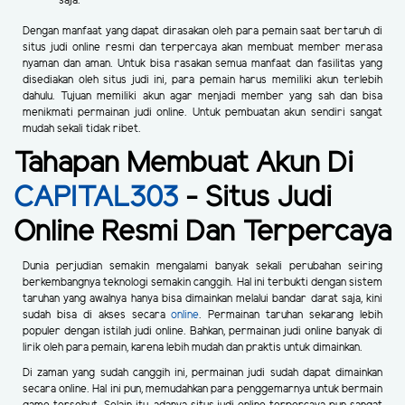
saja.
Dengan manfaat yang dapat dirasakan oleh para pemain saat bertaruh di
situs judi online resmi dan terpercaya akan membuat member merasa
nyaman dan aman. Untuk bisa rasakan semua manfaat dan fasilitas yang
disediakan oleh situs judi ini, para pemain harus memiliki akun terlebih
dahulu. Tujuan memiliki akun agar menjadi member yang sah dan bisa
menikmati permainan judi online. Untuk pembuatan akun sendiri sangat
mudah sekali tidak ribet.
Tahapan Membuat Akun Di
CAPITAL303
- Situs Judi
Online Resmi Dan Terpercaya
Dunia perjudian semakin mengalami banyak sekali perubahan seiring
berkembangnya teknologi semakin canggih. Hal ini terbukti dengan sistem
taruhan yang awalnya hanya bisa dimainkan melalui bandar darat saja, kini
sudah bisa di akses secara
online
. Permainan taruhan sekarang lebih
populer dengan istilah judi online. Bahkan, permainan judi online banyak di
lirik oleh para pemain, karena lebih mudah dan praktis untuk dimainkan.
Di zaman yang sudah canggih ini, permainan judi sudah dapat dimainkan
secara online. Hal ini pun, memudahkan para penggemarnya untuk bermain