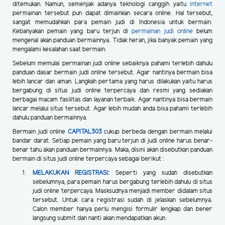
ditemukan. Namun, semenjak adanya teknologi canggih yaitu
internet
permainan tersebut pun dapat dimainkan secara online. Hal tersebut,
sangat memudahkan para pemain judi di Indonesia untuk bermain.
Kebanyakan pemain yang baru terjun di
permainan judi online
belum
mengenal akan panduan bermainnya. Tidak heran, jika banyak pemain yang
mengalami kesalahan saat bermain.
Sebelum memulai permainan judi online sebaiknya pahami terlebih dahulu
panduan dasar bermain judi online tersebut. Agar nantinya bermain bisa
lebih lancar dan aman. Langkah pertama yang harus dilakukan yaitu harus
bergabung di situs judi online terpercaya dan resmi yang sediakan
berbagai macam fasilitas dan layanan terbaik. Agar nantinya bisa bermain
lancar melalui situs tersebut. Agar lebih mudah anda bisa pahami terlebih
dahulu panduan bermainnya.
Bermain judi online
CAPITAL303
cukup berbeda dengan bermain melalui
bandar darat. Setiap pemain yang baru terjun di judi online harus benar-
benar tahu akan panduan bermainnya. Maka, disini akan disebutkan panduan
bermain di situs judi online terpercaya sebagai berikut :
MELAKUKAN REGISTRASI
:
Seperti yang sudah disebutkan
sebelumnya, para pemain harus bergabung terlebih dahulu di situs
judi online terpercaya. Masksudnya menjadi member didalam situs
tersebut. Untuk cara registrasi sudah di jelaskan sebelumnya.
Calon member hanya perlu mengisi formulir lengkap dan bener
langsung submit dan nanti akan mendapatkan akun.