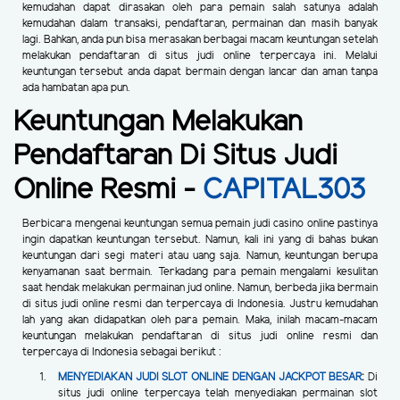
kemudahan dapat dirasakan oleh para pemain salah satunya adalah
kemudahan dalam transaksi, pendaftaran, permainan dan masih banyak
lagi. Bahkan, anda pun bisa merasakan berbagai macam keuntungan setelah
melakukan pendaftaran di situs judi online terpercaya ini. Melalui
keuntungan tersebut anda dapat bermain dengan lancar dan aman tanpa
ada hambatan apa pun.
Keuntungan Melakukan
Pendaftaran Di Situs Judi
Online Resmi -
CAPITAL303
Berbicara mengenai keuntungan semua pemain judi casino online pastinya
ingin dapatkan keuntungan tersebut. Namun, kali ini yang di bahas bukan
keuntungan dari segi materi atau uang saja. Namun, keuntungan berupa
kenyamanan saat bermain. Terkadang para pemain mengalami kesulitan
saat hendak melakukan permainan jud online. Namun, berbeda jika bermain
di situs judi online resmi dan terpercaya di Indonesia. Justru kemudahan
lah yang akan didapatkan oleh para pemain. Maka, inilah macam-macam
keuntungan melakukan pendaftaran di situs judi online resmi dan
terpercaya di Indonesia sebagai berikut :
MENYEDIAKAN JUDI SLOT ONLINE DENGAN JACKPOT BESAR
:
Di
situs judi online terpercaya telah menyediakan permainan slot