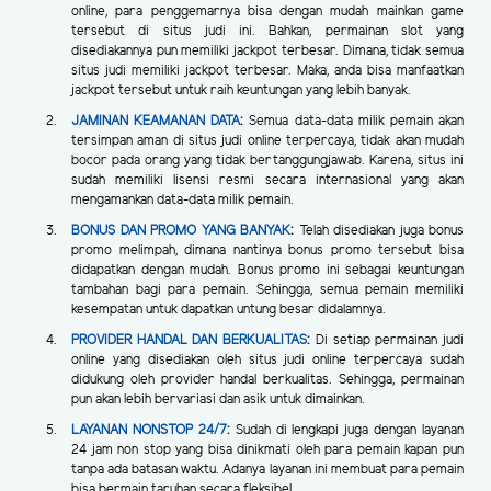
online, para penggemarnya bisa dengan mudah mainkan game
tersebut di situs judi ini. Bahkan, permainan slot yang
disediakannya pun memiliki jackpot terbesar. Dimana, tidak semua
situs judi memiliki jackpot terbesar. Maka, anda bisa manfaatkan
jackpot tersebut untuk raih keuntungan yang lebih banyak.
JAMINAN KEAMANAN DATA
:
Semua data-data milik pemain akan
tersimpan aman di situs judi online terpercaya, tidak akan mudah
bocor pada orang yang tidak bertanggungjawab. Karena, situs ini
sudah memiliki lisensi resmi secara internasional yang akan
mengamankan data-data milik pemain.
BONUS DAN PROMO YANG BANYAK
:
Telah disediakan juga bonus
promo melimpah, dimana nantinya bonus promo tersebut bisa
didapatkan dengan mudah. Bonus promo ini sebagai keuntungan
tambahan bagi para pemain. Sehingga, semua pemain memiliki
kesempatan untuk dapatkan untung besar didalamnya.
PROVIDER HANDAL DAN BERKUALITAS
:
Di setiap permainan judi
online yang disediakan oleh situs judi online terpercaya sudah
didukung oleh provider handal berkualitas. Sehingga, permainan
pun akan lebih bervariasi dan asik untuk dimainkan.
LAYANAN NONSTOP 24/7
:
Sudah di lengkapi juga dengan layanan
24 jam non stop yang bisa dinikmati oleh para pemain kapan pun
tanpa ada batasan waktu. Adanya layanan ini membuat para pemain
bisa bermain taruhan secara fleksibel.