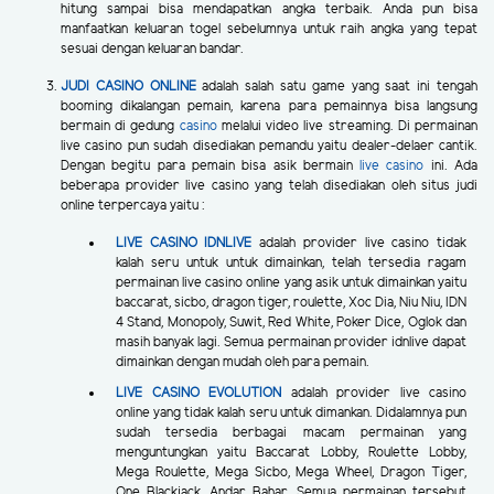
hitung sampai bisa mendapatkan angka terbaik. Anda pun bisa
manfaatkan keluaran togel sebelumnya untuk raih angka yang tepat
sesuai dengan keluaran bandar.
JUDI CASINO ONLINE
adalah salah satu game yang saat ini tengah
booming dikalangan pemain, karena para pemainnya bisa langsung
bermain di gedung
casino
melalui video live streaming. Di permainan
live casino pun sudah disediakan pemandu yaitu dealer-delaer cantik.
Dengan begitu para pemain bisa asik bermain
live casino
ini. Ada
beberapa provider live casino yang telah disediakan oleh situs judi
online terpercaya yaitu :
LIVE CASINO IDNLIVE
adalah provider live casino tidak
kalah seru untuk untuk dimainkan, telah tersedia ragam
permainan live casino online yang asik untuk dimainkan yaitu
baccarat, sicbo, dragon tiger, roulette, Xoc Dia, Niu Niu, IDN
4 Stand, Monopoly, Suwit, Red White, Poker Dice, Oglok dan
masih banyak lagi. Semua permainan provider idnlive dapat
dimainkan dengan mudah oleh para pemain.
LIVE CASINO EVOLUTION
adalah provider live casino
online yang tidak kalah seru untuk dimankan. Didalamnya pun
sudah tersedia berbagai macam permainan yang
menguntungkan yaitu Baccarat Lobby, Roulette Lobby,
Mega Roulette, Mega Sicbo, Mega Wheel, Dragon Tiger,
One Blackjack, Andar Bahar. Semua permainan tersebut