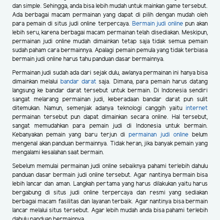
dan simple. Sehingga, anda bisa lebih mudah untuk mainkan game tersebut.
Ada berbagai macam permainan yang dapat di pilih dengan mudah oleh
para pemain di situs judi online terpercaya.
Bermain judi online
pun akan
lebih seru, karena berbagai macam permainan telah disediakan. Meskipun,
permainan judi online mudah dimainkan tetap saja tidak semua pemain
sudah paham cara bermainnya. Apalagi pemain pemula yang tidak terbiasa
bermain judi online harus tahu panduan dasar bermainnya.
Permainan judi sudah ada dari sejak dulu, awlanya permainan ini hanya bisa
dimainkan melalui
bandar darat
saja. Dimana, para pemain harus datang
langsung ke bandar darat tersebut untuk bermain. Di Indonesia sendiri
sangat melarang permainan judi, keberadaan bandar darat pun sulit
ditemukan. Namun, semenjak adanya teknologi canggih yaitu
internet
permainan tersebut pun dapat dimainkan secara online. Hal tersebut,
sangat memudahkan para pemain judi di Indonesia untuk bermain.
Kebanyakan pemain yang baru terjun di
permainan judi online
belum
mengenal akan panduan bermainnya. Tidak heran, jika banyak pemain yang
mengalami kesalahan saat bermain.
Sebelum memulai permainan judi online sebaiknya pahami terlebih dahulu
panduan dasar bermain judi online tersebut. Agar nantinya bermain bisa
lebih lancar dan aman. Langkah pertama yang harus dilakukan yaitu harus
bergabung di situs judi online terpercaya dan resmi yang sediakan
berbagai macam fasilitas dan layanan terbaik. Agar nantinya bisa bermain
lancar melalui situs tersebut. Agar lebih mudah anda bisa pahami terlebih
dahulu panduan bermainnya.