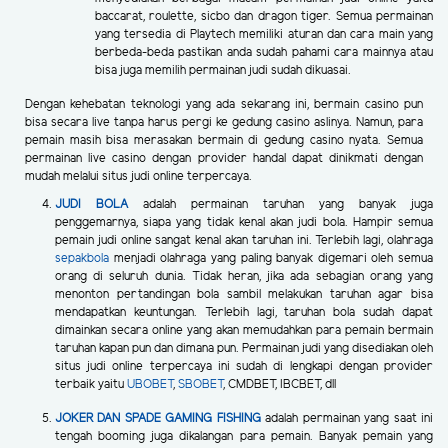
baccarat, roulette, sicbo dan dragon tiger. Semua permainan
yang tersedia di Playtech memiliki aturan dan cara main yang
berbeda-beda pastikan anda sudah pahami cara mainnya atau
bisa juga memilih permainan judi sudah dikuasai.
Dengan kehebatan teknologi yang ada sekarang ini, bermain casino pun
bisa secara live tanpa harus pergi ke gedung casino aslinya. Namun, para
pemain masih bisa merasakan bermain di gedung casino nyata. Semua
permainan live casino dengan provider handal dapat dinikmati dengan
mudah melalui situs judi online terpercaya.
JUDI BOLA
adalah permainan taruhan yang banyak juga
penggemarnya, siapa yang tidak kenal akan judi bola. Hampir semua
pemain judi online sangat kenal akan taruhan ini. Terlebih lagi, olahraga
sepakbola
menjadi olahraga yang paling banyak digemari oleh semua
orang di seluruh dunia. Tidak heran, jika ada sebagian orang yang
menonton pertandingan bola sambil melakukan taruhan agar bisa
mendapatkan keuntungan. Terlebih lagi, taruhan bola sudah dapat
dimainkan secara online yang akan memudahkan para pemain bermain
taruhan kapan pun dan dimana pun. Permainan judi yang disediakan oleh
situs judi online terpercaya ini sudah di lengkapi dengan provider
terbaik yaitu
UBOBET
,
SBOBET
, CMDBET, IBCBET, dll
JOKER DAN SPADE GAMING FISHING
adalah permainan yang saat ini
tengah booming juga dikalangan para pemain. Banyak pemain yang