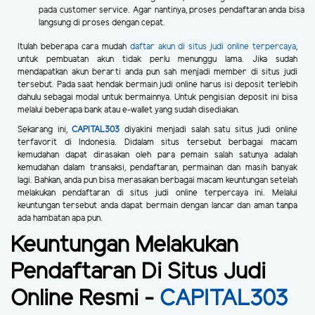
pada customer service. Agar nantinya, proses pendaftaran anda bisa
langsung di proses dengan cepat.
Itulah beberapa cara mudah
daftar akun di situs judi online terpercaya
,
untuk pembuatan akun tidak perlu menunggu lama. Jika sudah
mendapatkan akun berarti anda pun sah menjadi member di situs judi
tersebut. Pada saat hendak bermain judi online harus isi deposit terlebih
dahulu sebagai modal untuk bermainnya. Untuk pengisian deposit ini bisa
melalui beberapa bank atau e-wallet yang sudah disediakan.
Sekarang ini,
CAPITAL303
diyakini menjadi salah satu situs judi online
terfavorit di Indonesia. Didalam situs tersebut berbagai macam
kemudahan dapat dirasakan oleh para pemain salah satunya adalah
kemudahan dalam transaksi, pendaftaran, permainan dan masih banyak
lagi. Bahkan, anda pun bisa merasakan berbagai macam keuntungan setelah
melakukan pendaftaran di situs judi online terpercaya ini. Melalui
keuntungan tersebut anda dapat bermain dengan lancar dan aman tanpa
ada hambatan apa pun.
Keuntungan Melakukan
Pendaftaran Di Situs Judi
Online Resmi -
CAPITAL303