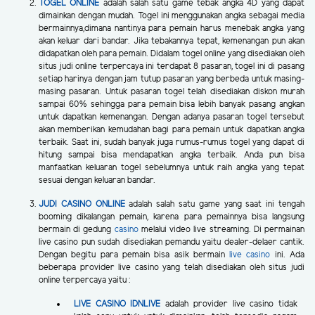
TOGEL ONLINE
adalah salah satu game tebak angka 4D yang dapat
dimainkan dengan mudah. Togel ini menggunakan angka sebagai media
bermainnya,dimana nantinya para pemain harus menebak angka yang
akan keluar dari bandar. Jika tebakannya tepat, kemenangan pun akan
didapatkan oleh para pemain. Didalam togel online yang disediakan oleh
situs judi online terpercaya ini terdapat 8 pasaran, togel ini di pasang
setiap harinya dengan jam tutup pasaran yang berbeda untuk masing-
masing pasaran. Untuk pasaran togel telah disediakan diskon murah
sampai 60% sehingga para pemain bisa lebih banyak pasang angkan
untuk dapatkan kemenangan. Dengan adanya pasaran togel tersebut
akan memberikan kemudahan bagi para pemain untuk dapatkan angka
terbaik. Saat ini, sudah banyak juga rumus-rumus togel yang dapat di
hitung sampai bisa mendapatkan angka terbaik. Anda pun bisa
manfaatkan keluaran togel sebelumnya untuk raih angka yang tepat
sesuai dengan keluaran bandar.
JUDI CASINO ONLINE
adalah salah satu game yang saat ini tengah
booming dikalangan pemain, karena para pemainnya bisa langsung
bermain di gedung
casino
melalui video live streaming. Di permainan
live casino pun sudah disediakan pemandu yaitu dealer-delaer cantik.
Dengan begitu para pemain bisa asik bermain
live casino
ini. Ada
beberapa provider live casino yang telah disediakan oleh situs judi
online terpercaya yaitu :
LIVE CASINO IDNLIVE
adalah provider live casino tidak