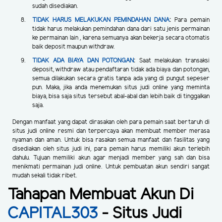
sudah disediakan.
TIDAK HARUS MELAKUKAN PEMINDAHAN DANA
:
Para pemain
tidak harus melakukan pemindahan dana dari satu jenis permainan
ke permainan lain , karena semuanya akan bekerja secara otomatis
baik deposit maupun withdraw.
TIDAK ADA BIAYA DAN POTONGAN
:
Saat melakukan transaksi
deposit, withdraw atau pendaftaran tidak ada biaya dan potongan,
semua dilakukan secara gratis tanpa ada yang di pungut sepeser
pun. Maka, jika anda menemukan situs judi online yang meminta
biaya, bisa saja situs tersebut abal-abal dan lebih baik di tinggalkan
saja.
Dengan manfaat yang dapat dirasakan oleh para pemain saat bertaruh di
situs judi online resmi dan terpercaya akan membuat member merasa
nyaman dan aman. Untuk bisa rasakan semua manfaat dan fasilitas yang
disediakan oleh situs judi ini, para pemain harus memiliki akun terlebih
dahulu. Tujuan memiliki akun agar menjadi member yang sah dan bisa
menikmati permainan judi online. Untuk pembuatan akun sendiri sangat
mudah sekali tidak ribet.
Tahapan Membuat Akun Di
CAPITAL303
- Situs Judi