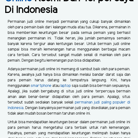
Di Indonesia
Permainan judi online menjadi permainan yang cukup banyak dimainkan
oleh para pemain baik dari kalangan muda atau tua. Dikarena, permainan in
bisa memberikan keuntungan besar pada semua pemain yang berhasil
menangkan permainan ini. Tidak heran, jika jumlah pemainnya semakin
banyak karena tergiur akan kentungan besar. Untuk bermain judi online
sampai bisa meraih kemenangan harus menggunakan berbagai macam
cara terbaik. Cara tersebut sangat mudah sekali di mainkan oleh para
pemain. Dengan begitu kemenangan pun bisa didapatkan.
Adanya permainan judi online ini memang di sambut baik oleh para pemain.
Karena, awalnya judi hanya bisa dimainkan melalui bandar darat saja dan
para pemain harus datang ke tempatnya langsung. Kini, hanya
menggunakan
smartphone
atau
laptop
saja sudah bisa bermain sepuasnya.
Apalagi, jika sudah bergabung di situs judi online terpercaya bermain
aman akan benar-benar didapatkan oleh para pemain. Apalagi, situs
tersebut sudah sediakan banyak sekali
permainan judi paling populer di
Indonesia
. Dengan banyaknya permainan judi yang disediakan, para pemain
tidak akan mudah bosan bermain taruhan online ini.
Untuk bisa mendapatkan keuntungan besar dalam permainan judi online ini
para pemain harus mengetahui cara terbaik untuk raih kemenangan.
Pasalnya, pemain yang mendapatkan keuntungan melimpah bukan hanya