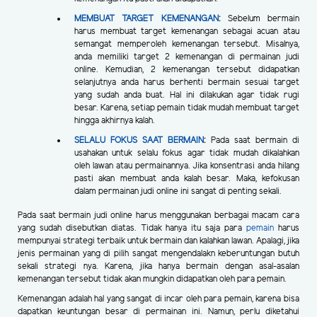
MEMBUAT TARGET KEMENANGAN
:
Sebelum bermain
harus membuat target kemenangan sebagai acuan atau
semangat memperoleh kemenangan tersebut. Misalnya,
anda memiliki target 2 kemenangan di permainan judi
online. Kemudian, 2 kemenangan tersebut didapatkan
selanjutnya anda harus berhenti bermain sesuai target
yang sudah anda buat. Hal ini dilakukan agar tidak rugi
besar. Karena, setiap pemain tidak mudah membuat target
hingga akhirnya kalah.
SELALU FOKUS SAAT BERMAIN
:
Pada saat bermain di
usahakan untuk selalu fokus agar tidak mudah dikalahkan
oleh lawan atau permainannya. Jika konsentrasi anda hilang
pasti akan membuat anda kalah besar. Maka, kefokusan
dalam permainan judi online ini sangat di penting sekali.
Pada saat bermain judi online harus menggunakan berbagai macam cara
yang sudah disebutkan diatas. Tidak hanya itu saja para
pemain
harus
mempunyai strategi terbaik untuk bermain dan kalahkan lawan. Apalagi, jika
jenis permainan yang di pilih sangat mengendalakn keberuntungan butuh
sekali strategi nya. Karena, jika hanya bermain dengan asal-asalan
kemenangan tersebut tidak akan mungkin didapatkan oleh para pemain.
Kemenangan adalah hal yang sangat di incar oleh para pemain, karena bisa
dapatkan keuntungan besar di permainan ini. Namun, perlu diketahui