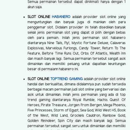
Semua permainan tersebut dapat dinikmati hanya dengan 1
akun saja.
SLOT ONLINE
HABANERO
adalah provider slot online yang
menguntungkan dan banyak juga di mainkan oleh para
penggemar slot. Didalam provider ini telah disedikan banyak
sekali jenis permainan slot yang dapat di pilih dengan bebas
oleh para pemain. Inilah jenis permainan slot habanero
diantaranya Nine Tails, Fly!, Mystic Fortune Deluxe, Calaveras
Explosivas, Marvelous Furlongs, Candy Tower, Return To The
Feature, Before Time Runs Out, Orbs Of Atlantis, Wealth Inn
dan masih banyak lagi. Semua permainan tersebut sangat asik
dimainkan dan memiliki peluang untuk dapatkan keuntungan
besar di permaiann habanero ini.
SLOT ONLINE
TOPTREND GAMING
adalah provider slot online
handal dan berkualitas, dimana didalamnya pun sudah tersedia
berbagai macam permainan judi slot online yang bervariasi dan
asik untuk dimainkan. Inilah jenis permainan yang ada di top
trend gaming diantaranya Royal Rumble, Hachis Quest Of
Heroes, Pirate Treasure, Jorgen From Bergen, Mega Phoenix,
Five Princesses, Storm of Egypt, Sea God, Wild West H5, Book
of the West, Wild Land, Grockels Cauldron, Rainbow Gold,
Golden Reindeer, Spin City dan masih banyak lagi. Semua
permainan tersebut sangat seru untuk dimainkan dan memiliki