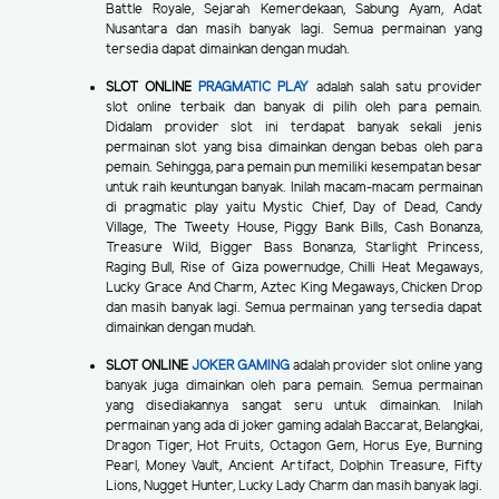
Battle Royale, Sejarah Kemerdekaan, Sabung Ayam, Adat
Nusantara dan masih banyak lagi. Semua permainan yang
tersedia dapat dimainkan dengan mudah.
SLOT ONLINE
PRAGMATIC PLAY
adalah salah satu provider
slot online terbaik dan banyak di pilih oleh para pemain.
Didalam provider slot ini terdapat banyak sekali jenis
permainan slot yang bisa dimainkan dengan bebas oleh para
pemain. Sehingga, para pemain pun memiliki kesempatan besar
untuk raih keuntungan banyak. Inilah macam-macam permainan
di pragmatic play yaitu Mystic Chief, Day of Dead, Candy
Village, The Tweety House, Piggy Bank Bills, Cash Bonanza,
Treasure Wild, Bigger Bass Bonanza, Starlight Princess,
Raging Bull, Rise of Giza powernudge, Chilli Heat Megaways,
Lucky Grace And Charm, Aztec King Megaways, Chicken Drop
dan masih banyak lagi. Semua permainan yang tersedia dapat
dimainkan dengan mudah.
SLOT ONLINE
JOKER GAMING
adalah provider slot online yang
banyak juga dimainkan oleh para pemain. Semua permainan
yang disediakannya sangat seru untuk dimainkan. Inilah
permainan yang ada di joker gaming adalah Baccarat, Belangkai,
Dragon Tiger, Hot Fruits, Octagon Gem, Horus Eye, Burning
Pearl, Money Vault, Ancient Artifact, Dolphin Treasure, Fifty
Lions, Nugget Hunter, Lucky Lady Charm dan masih banyak lagi.