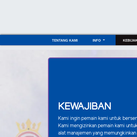
TENTANG KAMI
INFO
KEBIJA
KEWAJIBAN
Kami ingin pemain kami untuk berse
Kami mengizinkan pemain kami untu
alat manajemen yang memungkinkan a