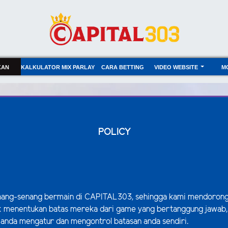
KAN
KALKULATOR MIX PARLAY
CARA BETTING
VIDEO WEBSITE
M
POLICY
nang-senang bermain di
CAPITAL303
, sehingga kami mendoron
k menentukan batas mereka dari game yang bertanggung jawab
nda mengatur dan mengontrol batasan anda sendiri.