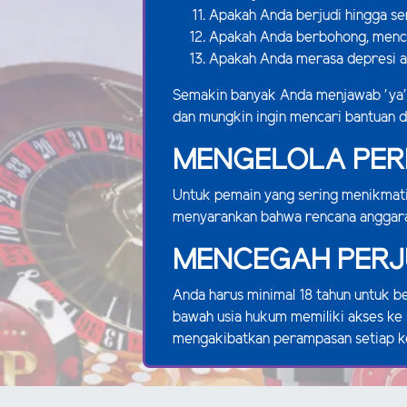
Apakah Anda berjudi hingga se
Apakah Anda berbohong, mencu
Apakah Anda merasa depresi at
Semakin banyak Anda menjawab 'ya' 
dan mungkin ingin mencari bantuan da
MENGELOLA PER
Untuk pemain yang sering menikmati
menyarankan bahwa rencana
anggar
MENCEGAH PERJ
Anda harus minimal 18 tahun untuk b
bawah usia hukum memiliki akses ke s
mengakibatkan perampasan setiap ke