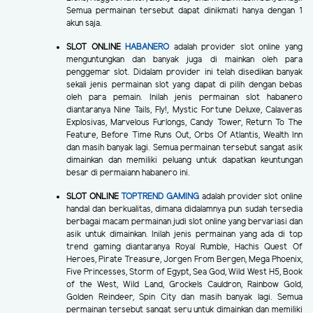
Semua permainan tersebut dapat dinikmati hanya dengan 1
akun saja.
SLOT ONLINE
HABANERO
adalah provider slot online yang
menguntungkan dan banyak juga di mainkan oleh para
penggemar slot. Didalam provider ini telah disedikan banyak
sekali jenis permainan slot yang dapat di pilih dengan bebas
oleh para pemain. Inilah jenis permainan slot habanero
diantaranya Nine Tails, Fly!, Mystic Fortune Deluxe, Calaveras
Explosivas, Marvelous Furlongs, Candy Tower, Return To The
Feature, Before Time Runs Out, Orbs Of Atlantis, Wealth Inn
dan masih banyak lagi. Semua permainan tersebut sangat asik
dimainkan dan memiliki peluang untuk dapatkan keuntungan
besar di permaiann habanero ini.
SLOT ONLINE
TOPTREND GAMING
adalah provider slot online
handal dan berkualitas, dimana didalamnya pun sudah tersedia
berbagai macam permainan judi slot online yang bervariasi dan
asik untuk dimainkan. Inilah jenis permainan yang ada di top
trend gaming diantaranya Royal Rumble, Hachis Quest Of
Heroes, Pirate Treasure, Jorgen From Bergen, Mega Phoenix,
Five Princesses, Storm of Egypt, Sea God, Wild West H5, Book
of the West, Wild Land, Grockels Cauldron, Rainbow Gold,
Golden Reindeer, Spin City dan masih banyak lagi. Semua
permainan tersebut sangat seru untuk dimainkan dan memiliki