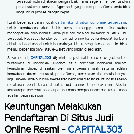
tersebut sudah dilakukan dengan baik, harus segera memberitahukan
pada customer service. Agar nantinya, proses pendaftaran anda bisa
langsung di proses dengan cepat.
Itulah beberapa cara mudah
daftar akun di situs judi online terpercaya
,
untuk pembuatan akun tidak perlu menunggu lama. Jika sudah
mendapatkan akun berarti anda pun sah menjadi member di situs judi
tersebut. Pada saat hendak bermain judi online harus isi deposit terlebih
dahulu sebagai modal untuk bermainnya. Untuk pengisian deposit ini bisa
melalui beberapa bank atau e-wallet yang sudah disediakan.
Sekarang ini,
CAPITAL303
diyakini menjadi salah satu situs judi online
terfavorit di Indonesia. Didalam situs tersebut berbagai macam
kemudahan dapat dirasakan oleh para pemain salah satunya adalah
kemudahan dalam transaksi, pendaftaran, permainan dan masih banyak
lagi. Bahkan, anda pun bisa merasakan berbagai macam keuntungan setelah
melakukan pendaftaran di situs judi online terpercaya ini. Melalui
keuntungan tersebut anda dapat bermain dengan lancar dan aman tanpa
ada hambatan apa pun.
Keuntungan Melakukan
Pendaftaran Di Situs Judi
Online Resmi -
CAPITAL303