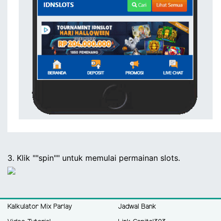
3. Klik ""spin"" untuk memulai permainan slots.
Kalkulator Mix Parlay
Jadwal Bank