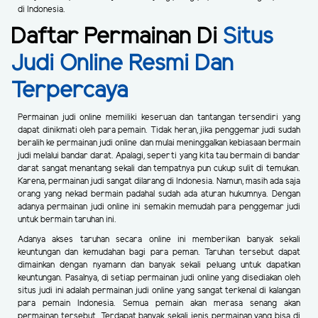
di Indonesia.
Daftar Permainan Di
Situs
Judi Online Resmi Dan
Terpercaya
Permainan judi online memiliki keseruan dan tantangan tersendiri yang
dapat dinikmati oleh para pemain. Tidak heran, jika penggemar judi sudah
beralih ke permainan judi online dan mulai meninggalkan kebiasaan bermain
judi melalui bandar darat. Apalagi, seperti yang kita tau bermain di bandar
darat sangat menantang sekali dan tempatnya pun cukup sulit di temukan.
Karena, permainan judi sangat dilarang di Indonesia. Namun, masih ada saja
orang yang nekad bermain padahal sudah ada aturan hukumnya. Dengan
adanya permainan judi online ini semakin memudah para penggemar judi
untuk bermain taruhan ini.
Adanya akses taruhan secara online ini memberikan banyak sekali
keuntungan dan kemudahan bagi para peman. Taruhan tersebut dapat
dimainkan dengan nyamann dan banyak sekali peluang untuk dapatkan
keuntungan. Pasalnya, di setiap permainan judi online yang disediakan oleh
situs judi ini adalah permainan judi online yang sangat terkenal di kalangan
para pemain Indonesia. Semua pemain akan merasa senang akan
permainan tersebut. Terdapat banyak sekali jenis permainan yang bisa di