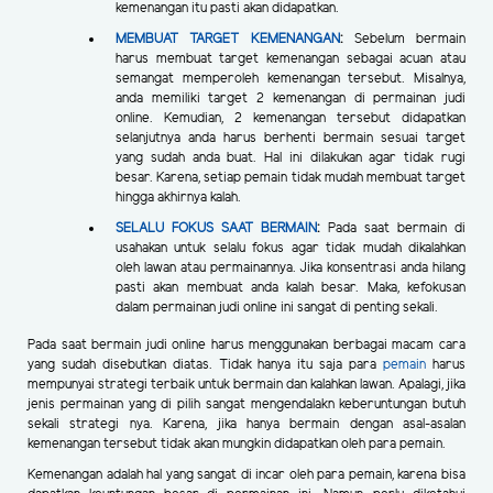
kemenangan itu pasti akan didapatkan.
MEMBUAT TARGET KEMENANGAN
:
Sebelum bermain
harus membuat target kemenangan sebagai acuan atau
semangat memperoleh kemenangan tersebut. Misalnya,
anda memiliki target 2 kemenangan di permainan judi
online. Kemudian, 2 kemenangan tersebut didapatkan
selanjutnya anda harus berhenti bermain sesuai target
yang sudah anda buat. Hal ini dilakukan agar tidak rugi
besar. Karena, setiap pemain tidak mudah membuat target
hingga akhirnya kalah.
SELALU FOKUS SAAT BERMAIN
:
Pada saat bermain di
usahakan untuk selalu fokus agar tidak mudah dikalahkan
oleh lawan atau permainannya. Jika konsentrasi anda hilang
pasti akan membuat anda kalah besar. Maka, kefokusan
dalam permainan judi online ini sangat di penting sekali.
Pada saat bermain judi online harus menggunakan berbagai macam cara
yang sudah disebutkan diatas. Tidak hanya itu saja para
pemain
harus
mempunyai strategi terbaik untuk bermain dan kalahkan lawan. Apalagi, jika
jenis permainan yang di pilih sangat mengendalakn keberuntungan butuh
sekali strategi nya. Karena, jika hanya bermain dengan asal-asalan
kemenangan tersebut tidak akan mungkin didapatkan oleh para pemain.
Kemenangan adalah hal yang sangat di incar oleh para pemain, karena bisa