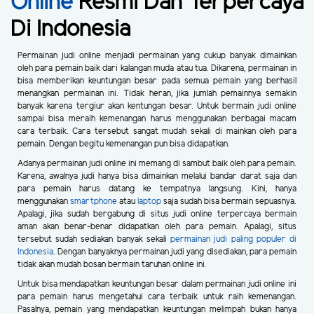
Online
Resmi Dan Terpercaya
Di Indonesia
Permainan judi online menjadi permainan yang cukup banyak dimainkan
oleh para pemain baik dari kalangan muda atau tua. Dikarena, permainan in
bisa memberikan keuntungan besar pada semua pemain yang berhasil
menangkan permainan ini. Tidak heran, jika jumlah pemainnya semakin
banyak karena tergiur akan kentungan besar. Untuk bermain judi online
sampai bisa meraih kemenangan harus menggunakan berbagai macam
cara terbaik. Cara tersebut sangat mudah sekali di mainkan oleh para
pemain. Dengan begitu kemenangan pun bisa didapatkan.
Adanya permainan judi online ini memang di sambut baik oleh para pemain.
Karena, awalnya judi hanya bisa dimainkan melalui bandar darat saja dan
para pemain harus datang ke tempatnya langsung. Kini, hanya
menggunakan
smartphone
atau
laptop
saja sudah bisa bermain sepuasnya.
Apalagi, jika sudah bergabung di situs judi online terpercaya bermain
aman akan benar-benar didapatkan oleh para pemain. Apalagi, situs
tersebut sudah sediakan banyak sekali
permainan judi paling populer di
Indonesia
. Dengan banyaknya permainan judi yang disediakan, para pemain
tidak akan mudah bosan bermain taruhan online ini.
Untuk bisa mendapatkan keuntungan besar dalam permainan judi online ini
para pemain harus mengetahui cara terbaik untuk raih kemenangan.
Pasalnya, pemain yang mendapatkan keuntungan melimpah bukan hanya