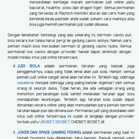
menyediakan berbagai macam permainan judi online yaitu
baccarat, roulette, sicbo dan dragon tiger. Semua permainan
yang tersedia di Playtech memiliki aturan dan cara main yang
berbeda-beda pastikan anda sudah pahami cara mainnya atau
bisa juga memilih permainan judi sudah dikuasai.
Dengan kehebatan teknologi yang ada sekarang ini, bermain casino pun
bisa secara live tanpa harus pergi ke gedung casino aslinya. Namun, para
pemain masih bisa merasakan bermain di gedung casino nyata. Semua
permainan live casino dengan provider handal dapat dinikmati dengan
mudah melalui situs judi online terpercaya.
JUDI BOLA
adalah permainan taruhan yang banyak juga
penggemarnya, siapa yang tidak kenal akan judi bola. Hampir semua
pemain judi online sangat kenal akan taruhan ini. Terlebih lagi, olahraga
sepakbola
menjadi olahraga yang paling banyak digemari oleh semua
orang di seluruh dunia. Tidak heran, jika ada sebagian orang yang
menonton pertandingan bola sambil melakukan taruhan agar bisa
mendapatkan keuntungan. Terlebih lagi, taruhan bola sudah dapat
dimainkan secara online yang akan memudahkan para pemain bermain
taruhan kapan pun dan dimana pun. Permainan judi yang disediakan oleh
situs judi online terpercaya ini sudah di lengkapi dengan provider
terbaik yaitu
UBOBET
,
SBOBET
, CMDBET, IBCBET, dll
JOKER DAN SPADE GAMING FISHING
adalah permainan yang saat ini
tengah booming juga dikalangan para pemain. Banyak pemain yang