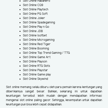
Slot Online Habanero
Slot Online CQ9
Slot Online Playtech
Slot Online PG Soft
Slot Online Joker
Slot Online Spadegaming
Slot Online Play n Go
Slot Online JDB
Slot Online Isofbet
Slot Online Microgaming
Slot Online Red Tiger
Slot Online Booming
Slot Online Top Trend Gaming / TTG
Slot Online Game Art
Slot Online Playson
Slot Online RTG Slots
Slot Online Playstar
Slot Online Game play
Slot Online Skywind
Slot online memang selalu diburu oleh para pemain karena kentungan yang
diberikannya sangat besar. Bahkan, sekarang ini untuk dapatkan
keuntungan tersebut lebih mudah dengan mendapatkan informasi
mengenai slot online paling gacor. Sehingga, kesempatan untuk dapatkan
keuntungan pun bisa lebih cepat didapatkan.