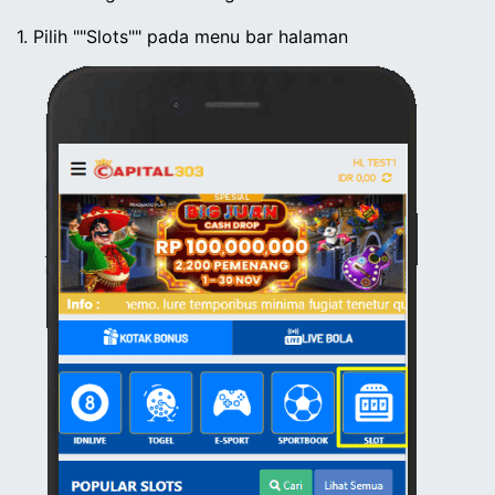
1. Pilih ""Slots"" pada menu bar halaman