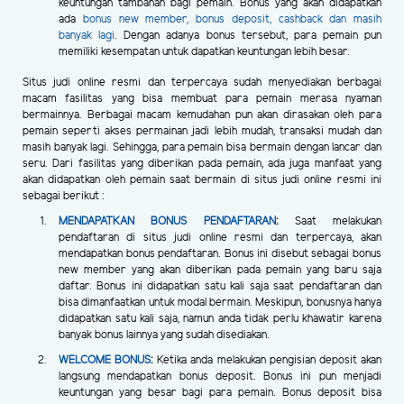
keuntungan tambahan bagi pemain. Bonus yang akan didapatkan
ada
bonus new member, bonus deposit, cashback dan masih
banyak lagi
. Dengan adanya bonus tersebut, para pemain pun
memiliki kesempatan untuk dapatkan keuntungan lebih besar.
Situs judi online resmi dan terpercaya sudah menyediakan berbagai
macam fasilitas yang bisa membuat para pemain merasa nyaman
bermainnya. Berbagai macam kemudahan pun akan dirasakan oleh para
pemain seperti akses permainan jadi lebih mudah, transaksi mudah dan
masih banyak lagi. Sehingga, para pemain bisa bermain dengan lancar dan
seru. Dari fasilitas yang diberikan pada pemain, ada juga manfaat yang
akan didapatkan oleh pemain saat bermain di situs judi online resmi ini
sebagai berikut :
MENDAPATKAN BONUS PENDAFTARAN
:
Saat melakukan
pendaftaran di situs judi online resmi dan terpercaya, akan
mendapatkan bonus pendaftaran. Bonus ini disebut sebagai bonus
new member yang akan diberikan pada pemain yang baru saja
daftar. Bonus ini didapatkan satu kali saja saat pendaftaran dan
bisa dimanfaatkan untuk modal bermain. Meskipun, bonusnya hanya
didapatkan satu kali saja, namun anda tidak perlu khawatir karena
banyak bonus lainnya yang sudah disediakan.
WELCOME BONUS
:
Ketika anda melakukan pengisian deposit akan
langsung mendapatkan bonus deposit. Bonus ini pun menjadi
keuntungan yang besar bagi para pemain. Bonus deposit bisa