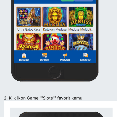
2. Klik ikon Game ""Slots"" favorit kamu