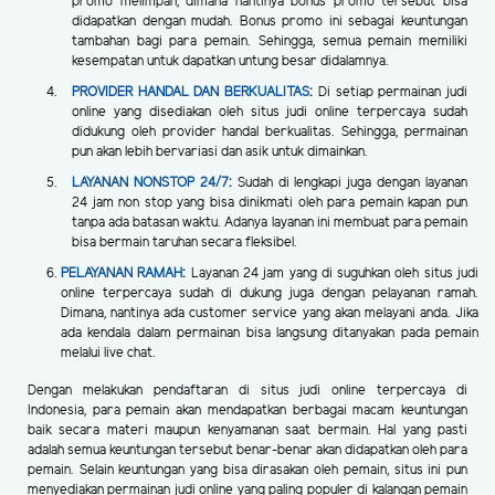
promo melimpah, dimana nantinya bonus promo tersebut bisa
didapatkan dengan mudah. Bonus promo ini sebagai keuntungan
tambahan bagi para pemain. Sehingga, semua pemain memiliki
kesempatan untuk dapatkan untung besar didalamnya.
PROVIDER HANDAL DAN BERKUALITAS
:
Di setiap permainan judi
online yang disediakan oleh situs judi online terpercaya sudah
didukung oleh provider handal berkualitas. Sehingga, permainan
pun akan lebih bervariasi dan asik untuk dimainkan.
LAYANAN NONSTOP 24/7
:
Sudah di lengkapi juga dengan layanan
24 jam non stop yang bisa dinikmati oleh para pemain kapan pun
tanpa ada batasan waktu. Adanya layanan ini membuat para pemain
bisa bermain taruhan secara fleksibel.
PELAYANAN RAMAH
:
Layanan 24 jam yang di suguhkan oleh situs judi
online terpercaya sudah di dukung juga dengan pelayanan ramah.
Dimana, nantinya ada customer service yang akan melayani anda. Jika
ada kendala dalam permainan bisa langsung ditanyakan pada pemain
melalui live chat.
Dengan melakukan pendaftaran di situs judi online terpercaya di
Indonesia, para pemain akan mendapatkan berbagai macam keuntungan
baik secara materi maupun kenyamanan saat bermain. Hal yang pasti
adalah semua keuntungan tersebut benar-benar akan didapatkan oleh para
pemain. Selain keuntungan yang bisa dirasakan oleh pemain, situs ini pun
menyediakan permainan judi online yang paling populer di kalangan pemain