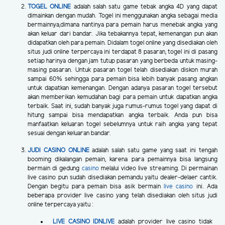
TOGEL ONLINE
adalah salah satu game tebak angka 4D yang dapat
dimainkan dengan mudah. Togel ini menggunakan angka sebagai media
bermainnya,dimana nantinya para pemain harus menebak angka yang
akan keluar dari bandar. Jika tebakannya tepat, kemenangan pun akan
didapatkan oleh para pemain. Didalam togel online yang disediakan oleh
situs judi online terpercaya ini terdapat 8 pasaran, togel ini di pasang
setiap harinya dengan jam tutup pasaran yang berbeda untuk masing-
masing pasaran. Untuk pasaran togel telah disediakan diskon murah
sampai 60% sehingga para pemain bisa lebih banyak pasang angkan
untuk dapatkan kemenangan. Dengan adanya pasaran togel tersebut
akan memberikan kemudahan bagi para pemain untuk dapatkan angka
terbaik. Saat ini, sudah banyak juga rumus-rumus togel yang dapat di
hitung sampai bisa mendapatkan angka terbaik. Anda pun bisa
manfaatkan keluaran togel sebelumnya untuk raih angka yang tepat
sesuai dengan keluaran bandar.
JUDI CASINO ONLINE
adalah salah satu game yang saat ini tengah
booming dikalangan pemain, karena para pemainnya bisa langsung
bermain di gedung
casino
melalui video live streaming. Di permainan
live casino pun sudah disediakan pemandu yaitu dealer-delaer cantik.
Dengan begitu para pemain bisa asik bermain
live casino
ini. Ada
beberapa provider live casino yang telah disediakan oleh situs judi
online terpercaya yaitu :
LIVE CASINO IDNLIVE
adalah provider live casino tidak