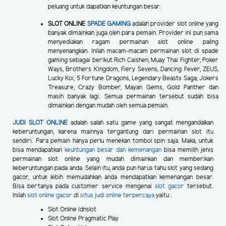
peluang untuk dapatkan keuntungan besar.
SLOT ONLINE
SPADE GAMING
adalah provider slot online yang
banyak dimainkan juga oleh para pemain. Provider ini pun sama
menyediakan ragam permainan slot online paling
menyenangkan. Inilah macam-macam permainan slot di spade
gaming sebagai berikut Rich Caishen, Muay Thai Fighter, Poker
Ways, Brothers Kingdom, Fiery Sevens, Dancing Fever, ZEUS,
Lucky Koi, 5 Fortune Dragons, Legendary Beasts Saga, Jokers
Treasure, Crazy Bomber, Mayan Gems, Gold Panther dan
masih banyak lagi. Semua permainan tersebut sudah bisa
dimainkan dengan mudah oleh semua pemain.
JUDI SLOT ONLINE
adalah salah satu game yang sangat mengandalkan
keberuntungan, karena mainnya tergantung dari permainan slot itu
sendiri. Para pemain hanya perlu menekan tombol spin saja. Maka, untuk
bisa mendapatkan
keuntungan besar dan kemenangan
bisa memilih jenis
permainan slot online yang mudah dimainkan dan memberikan
keberuntungan pada anda. Selain itu, anda pun harus tahu slot yang sedang
gacor, untuk lebih memudahkan anda mendapatkan kemenangan besar.
Bisa bertanya pada customer service mengenai
slot gacor
tersebut.
Inilah
slot online gacor
di
situs judi online terpercaya
yaitu :
Slot Online Idnslot
Slot Online Pragmatic Play