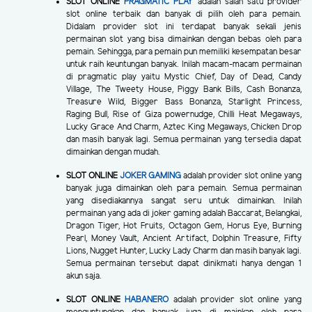
SLOT ONLINE
PRAGMATIC PLAY
adalah salah satu provider
slot online terbaik dan banyak di pilih oleh para pemain.
Didalam provider slot ini terdapat banyak sekali jenis
permainan slot yang bisa dimainkan dengan bebas oleh para
pemain. Sehingga, para pemain pun memiliki kesempatan besar
untuk raih keuntungan banyak. Inilah macam-macam permainan
di pragmatic play yaitu Mystic Chief, Day of Dead, Candy
Village, The Tweety House, Piggy Bank Bills, Cash Bonanza,
Treasure Wild, Bigger Bass Bonanza, Starlight Princess,
Raging Bull, Rise of Giza powernudge, Chilli Heat Megaways,
Lucky Grace And Charm, Aztec King Megaways, Chicken Drop
dan masih banyak lagi. Semua permainan yang tersedia dapat
dimainkan dengan mudah.
SLOT ONLINE
JOKER GAMING
adalah provider slot online yang
banyak juga dimainkan oleh para pemain. Semua permainan
yang disediakannya sangat seru untuk dimainkan. Inilah
permainan yang ada di joker gaming adalah Baccarat, Belangkai,
Dragon Tiger, Hot Fruits, Octagon Gem, Horus Eye, Burning
Pearl, Money Vault, Ancient Artifact, Dolphin Treasure, Fifty
Lions, Nugget Hunter, Lucky Lady Charm dan masih banyak lagi.
Semua permainan tersebut dapat dinikmati hanya dengan 1
akun saja.
SLOT ONLINE
HABANERO
adalah provider slot online yang