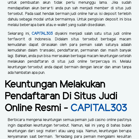
untuk pembuatan akun tidak perlu menunggu lama. Jika sudah
mendapatkan akun berarti anda pun sah menjadi member di situs judi
tersebut. Pada saat hendak bermain judi online harus isi deposit terlebih
dahulu sebagai modal untuk bermainnya. Untuk pengisian deposit ini bisa
melalui beberapa bank atau e-wallet yang sudah disediakan.
Sekarang ini,
CAPITAL303
diyakini menjadi salah satu situs judi online
terfavorit di Indonesia. Didalam situs tersebut berbagai macam
kemudahan dapat dirasakan oleh para pemain salah satunya adalah
kemudahan dalam transaksi, pendaftaran, permainan dan masih banyak
lagi. Bahkan, anda pun bisa merasakan berbagai macam keuntungan setelah
melakukan pendaftaran di situs judi online terpercaya ini. Melalui
keuntungan tersebut anda dapat bermain dengan lancar dan aman tanpa
ada hambatan apa pun.
Keuntungan Melakukan
Pendaftaran Di Situs Judi
Online Resmi -
CAPITAL303
Berbicara mengenai keuntungan semua pemain judi casino online pastinya
ingin dapatkan keuntungan tersebut. Namun, kali ini yang di bahas bukan
keuntungan dari segi materi atau uang saja. Namun, keuntungan berupa
kenyamanan saat bermain. Terkadang para pemain mengalami kesulitan