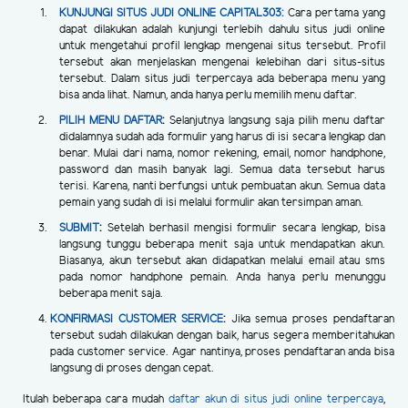
KUNJUNGI SITUS JUDI ONLINE
CAPITAL303:
Cara pertama yang
dapat dilakukan adalah kunjungi terlebih dahulu situs judi online
untuk mengetahui profil lengkap mengenai situs tersebut. Profil
tersebut akan menjelaskan mengenai kelebihan dari situs-situs
tersebut. Dalam situs judi terpercaya ada beberapa menu yang
bisa anda lihat. Namun, anda hanya perlu memilih menu daftar.
PILIH MENU DAFTAR
:
Selanjutnya langsung saja pilih menu daftar
didalamnya sudah ada formulir yang harus di isi secara lengkap dan
benar. Mulai dari nama, nomor rekening, email, nomor handphone,
password dan masih banyak lagi. Semua data tersebut harus
terisi. Karena, nanti berfungsi untuk pembuatan akun. Semua data
pemain yang sudah di isi melalui formulir akan tersimpan aman.
SUBMIT
:
Setelah berhasil mengisi formulir secara lengkap, bisa
langsung tunggu beberapa menit saja untuk mendapatkan akun.
Biasanya, akun tersebut akan didapatkan melalui email atau sms
pada nomor handphone pemain. Anda hanya perlu menunggu
beberapa menit saja.
KONFIRMASI CUSTOMER SERVICE
:
Jika semua proses pendaftaran
tersebut sudah dilakukan dengan baik, harus segera memberitahukan
pada customer service. Agar nantinya, proses pendaftaran anda bisa
langsung di proses dengan cepat.
Itulah beberapa cara mudah
daftar akun di situs judi online terpercaya
,