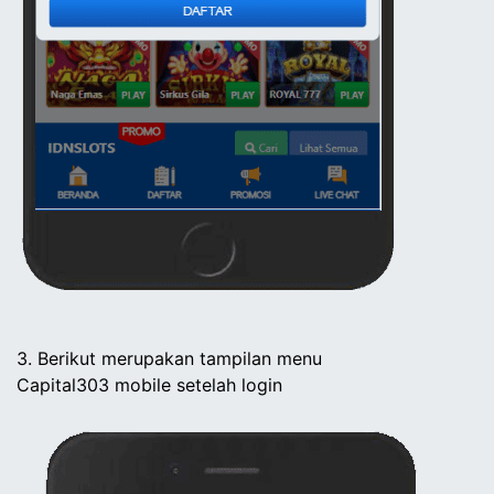
3. Berikut merupakan tampilan menu
Capital303 mobile setelah login