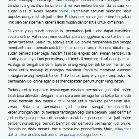
berkembangnya teknologi semakin canggih. Hal ini terbukti dengan sistem
taruhan yang awalnya hanya bisa dimainkan melalui bandar darat saja, kini
sudah bisa di akses secara
online
. Permainan taruhan sekarang lebih
populer dengan istilah judi online. Bahkan, permainan judi online banyak di
lirik oleh para pemain, karena lebih mudah dan praktis untuk dimainkan.
Di zaman yang sudah canggih ini, permainan judi sudah dapat dimainkan
secara online. Hal ini pun, memudahkan para penggemarnya untuk bermain
game tersebut. Selain itu, adanya situs judi online terpercaya pun sangat
membantu para pemain untuk bermain dengan lancar. Karena, didalamnya
sudah tersedia berbagai macam fasilitas lengkap dan layanan terbaik. Hal
inilah yang menjadikan permainan judi kembali booming di kalangan pemain.
Apalagi, di tengah pandemi banyak orang yang beralih ke permainan judi
online untuk meraup keuntungan maksimal. Pandemi membuat ekonomi
sebagian orang menjadi turun. Tidak heran, banyak yang melampiaskan ke
permainan judi online agar bisa mendapatkan peruntungan yang instan.
Padahal untuk dapatkan keuntungan didalam permainan judi slot online
tidak bisa dilakukan dengan
instan
, para pemain juga harus keluarkan modal
untuk bermain dan memiliki trik hebat untuk taklukan permainan atau
lawan. Rata-rata permainan judi online sangat mengandalkan
keberuntungan dan itu menjadi tantangan bagi para pemain. Saat bermain
judi online para pemain di haruskan untuk bergabung di situs judi online
terpercaya sebagai tempat bermain dan penyedia permainan judi online.
Bergabung disini berarti harus melakukan pendaftaran. Maka, inilah
cara
daftar akun di situs judi online terpercaya
sebagai berikut :