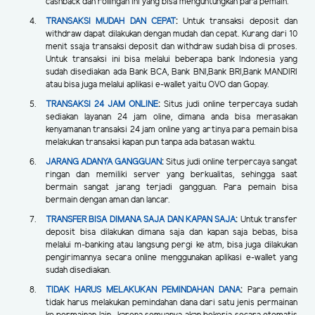
cashback dan rollingan ini yang bisa menguntungkan para pemain.
TRANSAKSI MUDAH DAN CEPAT
:
Untuk transaksi deposit dan
withdraw dapat dilakukan dengan mudah dan cepat. Kurang dari 10
menit ssaja transaksi deposit dan withdraw sudah bisa di proses.
Untuk transaksi ini bisa melalui beberapa bank Indonesia yang
sudah disediakan ada Bank BCA, Bank BNI,Bank BRI,Bank MANDIRI
atau bisa juga melalui aplikasi e-wallet yaitu OVO dan Gopay.
TRANSAKSI 24 JAM ONLINE
:
Situs judi online terpercaya sudah
sediakan layanan 24 jam oline, dimana anda bisa merasakan
kenyamanan transaksi 24 jam online yang artinya para pemain bisa
melakukan transaksi kapan pun tanpa ada batasan waktu.
JARANG ADANYA GANGGUAN
:
Situs judi online terpercaya sangat
ringan dan memiliki server yang berkualitas, sehingga saat
bermain sangat jarang terjadi gangguan. Para pemain bisa
bermain dengan aman dan lancar.
TRANSFER BISA DIMANA SAJA DAN KAPAN SAJA
:
Untuk transfer
deposit bisa dilakukan dimana saja dan kapan saja bebas, bisa
melalui m-banking atau langsung pergi ke atm, bisa juga dilakukan
pengirimannya secara online menggunakan aplikasi e-wallet yang
sudah disediakan.
TIDAK HARUS MELAKUKAN PEMINDAHAN DANA
:
Para pemain
tidak harus melakukan pemindahan dana dari satu jenis permainan