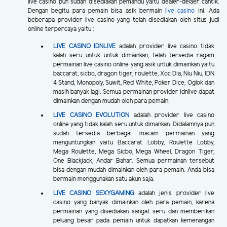
live casino pun sudah disediakan pemandu yaitu dealer-delaer cantik.
Dengan begitu para pemain bisa asik bermain
live casino
ini. Ada
beberapa provider live casino yang telah disediakan oleh situs judi
online terpercaya yaitu :
LIVE CASINO IDNLIVE
adalah provider live casino tidak
kalah seru untuk untuk dimainkan, telah tersedia ragam
permainan live casino online yang asik untuk dimainkan yaitu
baccarat, sicbo, dragon tiger, roulette, Xoc Dia, Niu Niu, IDN
4 Stand, Monopoly, Suwit, Red White, Poker Dice, Oglok dan
masih banyak lagi. Semua permainan provider idnlive dapat
dimainkan dengan mudah oleh para pemain.
LIVE CASINO EVOLUTION
adalah provider live casino
online yang tidak kalah seru untuk dimankan. Didalamnya pun
sudah tersedia berbagai macam permainan yang
menguntungkan yaitu Baccarat Lobby, Roulette Lobby,
Mega Roulette, Mega Sicbo, Mega Wheel, Dragon Tiger,
One Blackjack, Andar Bahar. Semua permainan tersebut
bisa dengan mudah dimainkan oleh para pemain. Anda bisa
bermain menggunakan satu akun saja.
LIVE CASINO SEXYGAMING
adalah jenis provider live
casino yang banyak dimainkan oleh para pemain, karena
permainan yang disediakan sangat seru dan memberikan
peluang besar pada pemain untuk dapatkan kemenangan