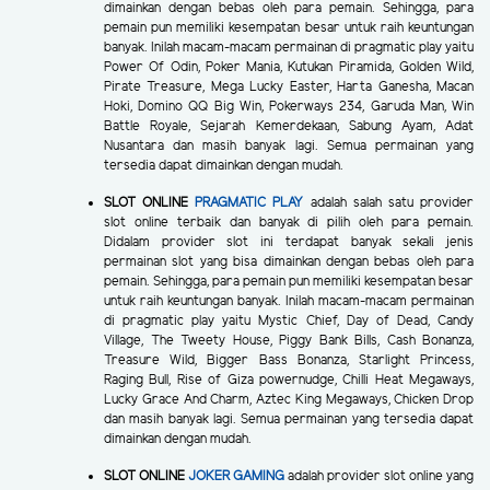
dimainkan dengan bebas oleh para pemain. Sehingga, para
pemain pun memiliki kesempatan besar untuk raih keuntungan
banyak. Inilah macam-macam permainan di pragmatic play yaitu
Power Of Odin, Poker Mania, Kutukan Piramida, Golden Wild,
Pirate Treasure, Mega Lucky Easter, Harta Ganesha, Macan
Hoki, Domino QQ Big Win, Pokerways 234, Garuda Man, Win
Battle Royale, Sejarah Kemerdekaan, Sabung Ayam, Adat
Nusantara dan masih banyak lagi. Semua permainan yang
tersedia dapat dimainkan dengan mudah.
SLOT ONLINE
PRAGMATIC PLAY
adalah salah satu provider
slot online terbaik dan banyak di pilih oleh para pemain.
Didalam provider slot ini terdapat banyak sekali jenis
permainan slot yang bisa dimainkan dengan bebas oleh para
pemain. Sehingga, para pemain pun memiliki kesempatan besar
untuk raih keuntungan banyak. Inilah macam-macam permainan
di pragmatic play yaitu Mystic Chief, Day of Dead, Candy
Village, The Tweety House, Piggy Bank Bills, Cash Bonanza,
Treasure Wild, Bigger Bass Bonanza, Starlight Princess,
Raging Bull, Rise of Giza powernudge, Chilli Heat Megaways,
Lucky Grace And Charm, Aztec King Megaways, Chicken Drop
dan masih banyak lagi. Semua permainan yang tersedia dapat
dimainkan dengan mudah.
SLOT ONLINE
JOKER GAMING
adalah provider slot online yang