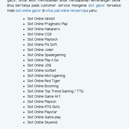
gacor, untuk lebih memudahkan anda mendapatkan kemenangan besar.
Bisa bertanya pada customer service mengenai
slot gacor
tersebut.
Inilah
slot online gacor
di
situs judi online terpercaya
yaitu :
Slot Online Idnslot
Slot Online Pragmatic Play
Slot Online Habanero
Slot Online CQ9
Slot Online Playtech
Slot Online PG Soft
Slot Online Joker
Slot Online Spadegaming
Slot Online Play n Go
Slot Online JDB
Slot Online Isofbet
Slot Online Microgaming
Slot Online Red Tiger
Slot Online Booming
Slot Online Top Trend Gaming / TTG
Slot Online Game Art
Slot Online Playson
Slot Online RTG Slots
Slot Online Playstar
Slot Online Game play
Slot Online Skywind