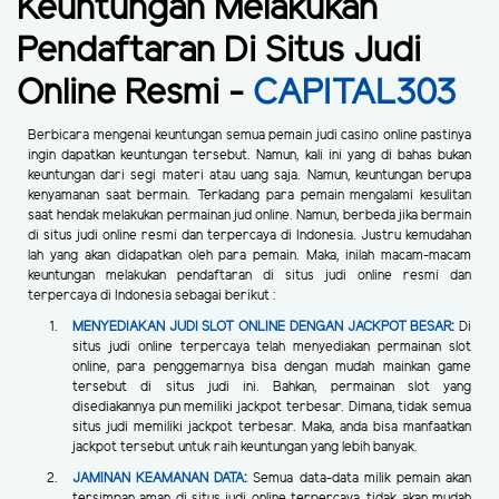
Keuntungan Melakukan
Pendaftaran Di Situs Judi
Online Resmi -
CAPITAL303
Berbicara mengenai keuntungan semua pemain judi casino online pastinya
ingin dapatkan keuntungan tersebut. Namun, kali ini yang di bahas bukan
keuntungan dari segi materi atau uang saja. Namun, keuntungan berupa
kenyamanan saat bermain. Terkadang para pemain mengalami kesulitan
saat hendak melakukan permainan jud online. Namun, berbeda jika bermain
di situs judi online resmi dan terpercaya di Indonesia. Justru kemudahan
lah yang akan didapatkan oleh para pemain. Maka, inilah macam-macam
keuntungan melakukan pendaftaran di situs judi online resmi dan
terpercaya di Indonesia sebagai berikut :
MENYEDIAKAN JUDI SLOT ONLINE DENGAN JACKPOT BESAR
:
Di
situs judi online terpercaya telah menyediakan permainan slot
online, para penggemarnya bisa dengan mudah mainkan game
tersebut di situs judi ini. Bahkan, permainan slot yang
disediakannya pun memiliki jackpot terbesar. Dimana, tidak semua
situs judi memiliki jackpot terbesar. Maka, anda bisa manfaatkan
jackpot tersebut untuk raih keuntungan yang lebih banyak.
JAMINAN KEAMANAN DATA
:
Semua data-data milik pemain akan
tersimpan aman di situs judi online terpercaya, tidak akan mudah