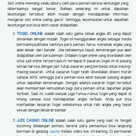
Slot online memang selalu diburu oleh para pemain karena kentungan yang
diberikannya sangat besar. Bahkan, sekarang ini untuk dapatkan
keuntungan tersebut lebih mudah dengan mendapatkan informasi
mengenai slot online paling gacor. Sehingga, kesempatan untuk dapatkan
keuntungan pun bisa lebih cepat didapatkan.
TOGEL ONLINE
adalah salah satu game tebak angka 4D yang dapat
dimainkan dengan mudah. Togel ini menggunakan angka sebagai media
bermainnya,dimana nantinya para pemain harus menebak angka yang
akan keluar dari bandar. Jika tebakannya tepat, kemenangan pun akan
didapatkan oleh para pemain. Didalam togel online yang disediakan oleh
situs judi online terpercaya ini terdapat 8 pasaran, togel ini di pasang
setiap harinya dengan jam tutup pasaran yang berbeda untuk masing-
masing pasaran. Untuk pasaran togel telah disediakan diskon murah
sampai 60% sehingga para pemain bisa lebih banyak pasang angkan
untuk dapatkan kemenangan. Dengan adanya pasaran togel tersebut
akan memberikan kemudahan bagi para pemain untuk dapatkan angka
terbaik. Saat ini, sudah banyak juga rumus-rumus togel yang dapat di
hitung sampai bisa mendapatkan angka terbaik. Anda pun bisa
manfaatkan keluaran togel sebelumnya untuk raih angka yang tepat
sesuai dengan keluaran bandar.
JUDI CASINO ONLINE
adalah salah satu game yang saat ini tengah
booming dikalangan pemain, karena para pemainnya bisa langsung
bermain di gedung
casino
melalui video live streaming. Di permainan