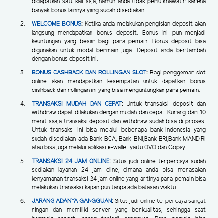
didapatkan satu kali saja, namun anda tidak perlu khawatir karena
banyak bonus lainnya yang sudah disediakan.
WELCOME BONUS
:
Ketika anda melakukan pengisian deposit akan
langsung mendapatkan bonus deposit. Bonus ini pun menjadi
keuntungan yang besar bagi para pemain. Bonus deposit bisa
digunakan untuk modal bermain juga. Deposit anda bertambah
dengan bonus deposit ini.
BONUS CASHBACK DAN ROLLINGAN SLOT
:
Bagi penggemar slot
online akan mendapatkan kesempatan untuk dapatkan bonus
cashback dan rollingan ini yang bisa menguntungkan para pemain.
TRANSAKSI MUDAH DAN CEPAT
:
Untuk transaksi deposit dan
withdraw dapat dilakukan dengan mudah dan cepat. Kurang dari 10
menit ssaja transaksi deposit dan withdraw sudah bisa di proses.
Untuk transaksi ini bisa melalui beberapa bank Indonesia yang
sudah disediakan ada Bank BCA, Bank BNI,Bank BRI,Bank MANDIRI
atau bisa juga melalui aplikasi e-wallet yaitu OVO dan Gopay.
TRANSAKSI 24 JAM ONLINE
:
Situs judi online terpercaya sudah
sediakan layanan 24 jam oline, dimana anda bisa merasakan
kenyamanan transaksi 24 jam online yang artinya para pemain bisa
melakukan transaksi kapan pun tanpa ada batasan waktu.
JARANG ADANYA GANGGUAN
:
Situs judi online terpercaya sangat
ringan dan memiliki server yang berkualitas, sehingga saat