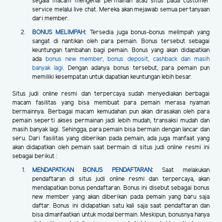
segala macam mengenai permainan atau situs pada customer
service melalui live chat. Mereka akan mejawab semua pertanyaan
dari member.
BONUS MELIMPAH
:
Tersedia juga bonus-bonus melimpah yang
sangat di nantikan oleh para pemain. Bonus tersebut sebagai
keuntungan tambahan bagi pemain. Bonus yang akan didapatkan
ada
bonus new member, bonus deposit, cashback dan masih
banyak lagi
. Dengan adanya bonus tersebut, para pemain pun
memiliki kesempatan untuk dapatkan keuntungan lebih besar.
Situs judi online resmi dan terpercaya sudah menyediakan berbagai
macam fasilitas yang bisa membuat para pemain merasa nyaman
bermainnya. Berbagai macam kemudahan pun akan dirasakan oleh para
pemain seperti akses permainan jadi lebih mudah, transaksi mudah dan
masih banyak lagi. Sehingga, para pemain bisa bermain dengan lancar dan
seru. Dari fasilitas yang diberikan pada pemain, ada juga manfaat yang
akan didapatkan oleh pemain saat bermain di situs judi online resmi ini
sebagai berikut :
MENDAPATKAN BONUS PENDAFTARAN
:
Saat melakukan
pendaftaran di situs judi online resmi dan terpercaya, akan
mendapatkan bonus pendaftaran. Bonus ini disebut sebagai bonus
new member yang akan diberikan pada pemain yang baru saja
daftar. Bonus ini didapatkan satu kali saja saat pendaftaran dan
bisa dimanfaatkan untuk modal bermain. Meskipun, bonusnya hanya