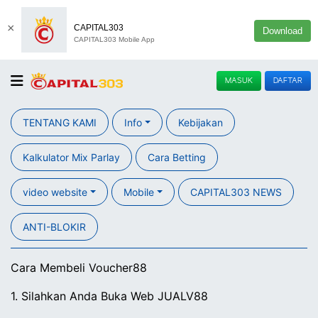
×
CAPITAL303
Download
CAPITAL303 Mobile App
MASUK
DAFTAR
TENTANG KAMI
Info
Kebijakan
Kalkulator Mix Parlay
Cara Betting
video website
Mobile
CAPITAL303 NEWS
ANTI-BLOKIR
Cara Membeli Voucher88
1. Silahkan Anda Buka Web
JUALV88