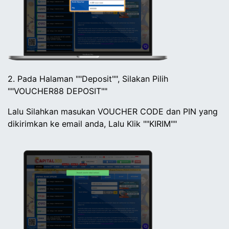
2. Pada Halaman ""Deposit"", Silakan Pilih
""VOUCHER88 DEPOSIT""
Lalu Silahkan masukan VOUCHER CODE dan PIN yang
dikirimkan ke email anda, Lalu Klik ""KIRIM""