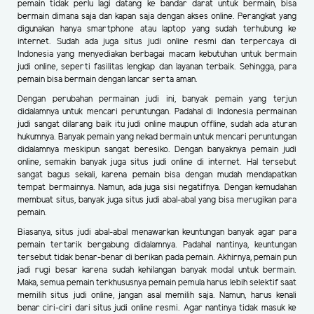
pemain tidak perlu lagi datang ke bandar darat untuk bermain, bisa
bermain dimana saja dan kapan saja dengan akses online. Perangkat yang
digunakan hanya smartphone atau laptop yang sudah terhubung ke
internet. Sudah ada juga situs judi online resmi dan terpercaya di
Indonesia yang menyediakan berbagai macam kebutuhan untuk bermain
judi online, seperti fasilitas lengkap dan layanan terbaik. Sehingga, para
pemain bisa bermain dengan lancar serta aman.
Dengan perubahan permainan judi ini, banyak pemain yang terjun
didalamnya untuk mencari peruntungan. Padahal di Indonesia permainan
judi sangat dilarang baik itu judi online maupun offline, sudah ada aturan
hukumnya. Banyak pemain yang nekad bermain untuk mencari peruntungan
didalamnya meskipun sangat beresiko. Dengan banyaknya pemain judi
online, semakin banyak juga situs judi online di internet. Hal tersebut
sangat bagus sekali, karena pemain bisa dengan mudah mendapatkan
tempat bermainnya. Namun, ada juga sisi negatifnya. Dengan kemudahan
membuat situs, banyak juga situs judi abal-abal yang bisa merugikan para
pemain.
Biasanya, situs judi abal-abal menawarkan keuntungan banyak agar para
pemain tertarik bergabung didalamnya. Padahal nantinya, keuntungan
tersebut tidak benar-benar di berikan pada pemain. Akhirnya, pemain pun
jadi rugi besar karena sudah kehilangan banyak modal untuk bermain.
Maka, semua pemain terkhususnya pemain pemula harus lebih selektif saat
memilih situs judi online, jangan asal memilih saja. Namun, harus kenali
benar ciri-ciri dari situs judi online resmi. Agar nantinya tidak masuk ke